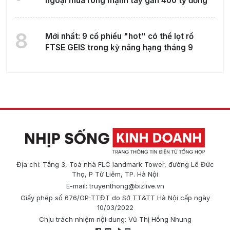
ngoại mua ròng mạnh tay gần 400 tỷ đồng
8
Mới nhất: 9 cổ phiếu "hot" có thể lọt rổ
FTSE GEIS trong kỳ nâng hạng tháng 9
Địa chỉ: Tầng 3, Toà nhà FLC landmark Tower, đường Lê Đức
Thọ, P Từ Liêm, TP. Hà Nội
E-mail:
truyenthong@bizlive.vn
Giấy phép số 676/GP-TTĐT do Sở TT&TT Hà Nội cấp ngày
10/03/2022
Chịu trách nhiệm nội dung: Vũ Thị Hồng Nhung