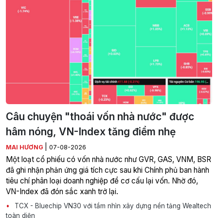
Câu chuyện "thoái vốn nhà nước" được
hâm nóng, VN-Index tăng điểm nhẹ
|
MAI HƯƠNG
07-08-2026
Một loạt cổ phiếu có vốn nhà nước như GVR, GAS, VNM, BSR
đã ghi nhận phản ứng giá tích cực sau khi Chính phủ ban hành
tiêu chí phân loại doanh nghiệp để cơ cấu lại vốn. Nhờ đó,
VN-Index đã đón sắc xanh trở lại.
TCX - Bluechip VN30 với tầm nhìn xây dựng nền tảng Wealtech
toàn diện