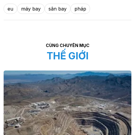
eu
máy bay
sân bay
pháp
CÙNG CHUYÊN MỤC
THẾ GIỚI