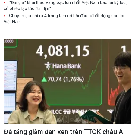
"Đại gia" khai thác vàng bạc lớn nhất Việt Nam báo lãi kỷ lục,
cổ phiếu lập tức "tím lịm"
Chuyên gia chỉ ra 4 trọng tâm cơ hội đầu tư bất động sản tại
Việt Nam
Đà tăng giảm đan xen trên TTCK châu Á