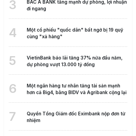
3
BAC A BANK tăng mạnh dự phòng, lợi nhuận
đi ngang
4
Một cổ phiếu "quốc dân" bất ngờ bị 19 quỹ
cùng "xả hàng"
5
VietinBank báo lãi tăng 37% nửa đầu năm,
dự phòng vượt 13.000 tỷ đồng
6
Một ngân hàng tư nhân tăng tài sản mạnh
hơn cả Big4, bằng BIDV và Agribank cộng lại
7
Quyền Tổng Giám đốc Eximbank nộp đơn từ
nhiệm