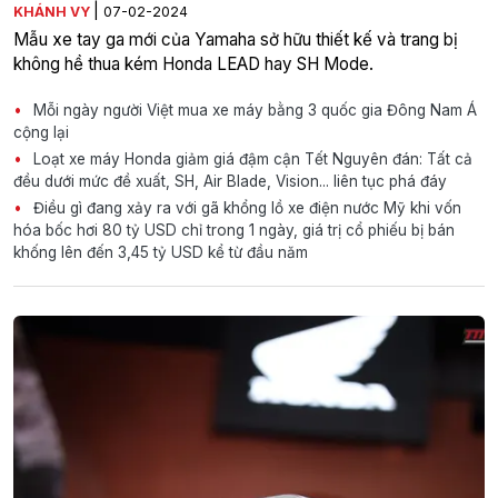
|
KHÁNH VY
07-02-2024
Mẫu xe tay ga mới của Yamaha sở hữu thiết kế và trang bị
không hề thua kém Honda LEAD hay SH Mode.
Mỗi ngày người Việt mua xe máy bằng 3 quốc gia Đông Nam Á
cộng lại
Loạt xe máy Honda giảm giá đậm cận Tết Nguyên đán: Tất cả
đều dưới mức đề xuất, SH, Air Blade, Vision... liên tục phá đáy
Điều gì đang xảy ra với gã khổng lồ xe điện nước Mỹ khi vốn
hóa bốc hơi 80 tỷ USD chỉ trong 1 ngày, giá trị cổ phiếu bị bán
khống lên đến 3,45 tỷ USD kể từ đầu năm