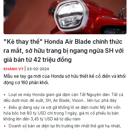
"Kẻ thay thế" Honda Air Blade chính thức
ra mắt, sở hữu trang bị ngang ngửa SH với
giá bán từ 42 triệu đồng
|
KHÁNH VY
03-02-2024
Mẫu xe tay ga mới của Honda sở hữu thiết kế cổ điển và khối
động cơ 160 phân khối.
Loạt xe máy Honda giảm giá đậm cận Tết Nguyên đán: Tất cả
đều dưới mức đề xuất, SH, Air Blade, Vision... liên tục phá đáy
Điều gì đang xảy ra với gã khổng lồ xe điện nước Mỹ khi vốn
hóa bốc hơi 80 tỷ USD chỉ trong 1 ngày, giá trị cổ phiếu bị bán
khống lên đến 3,45 tỷ USD kể từ đầu năm
Doanh số bán xe điện tại thị trường lớn nhất thế giới hạ nhiệt,