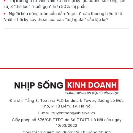
Thị trường ô tô Việt Nam xô đổ mọi kỷ lục doanh số trong lịch
sử, 3 "thế lực" "nuốt gọn" hơn 50% thị phần
Người tiêu dùng toàn cầu dần "ngó lơ" các thương hiệu ô tô
Nhật: Thời kỳ suy thoái của các "tượng đài" sắp lặp lại?
Địa chỉ: Tầng 3, Toà nhà FLC landmark Tower, đường Lê Đức
Thọ, P Từ Liêm, TP. Hà Nội
E-mail:
truyenthong@bizlive.vn
Giấy phép số 676/GP-TTĐT do Sở TT&TT Hà Nội cấp ngày
10/03/2022
Chịu trách nhiệm nội dung: Vũ Thị Hồng Nhung