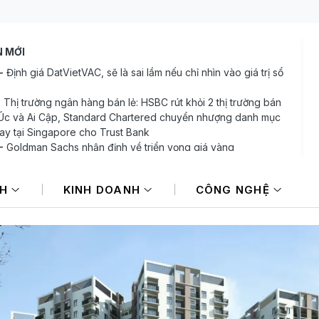
N MỚI
-
Định giá DatVietVAC, sẽ là sai lầm nếu chỉ nhìn vào giá trị sổ
-
Thị trường ngân hàng bán lẻ: HSBC rút khỏi 2 thị trường bán
i Úc và Ai Cập, Standard Chartered chuyển nhượng danh mục
ay tại Singapore cho Trust Bank
-
Goldman Sachs nhận định về triển vọng giá vàng
-
Lợi nhuận “Vua sữa đậu nành” Việt Nam tăng trưởng hơn
công ty mẹ sắp chi gần 368 tỷ đồng trả cổ tức trong tháng 8
NH
KINH DOANH
CÔNG NGHỆ
-
Cú sốc việc làm Mỹ đẩy đồng USD lao dốc
-
Giá dầu thế giới ghi nhận tuần giảm mạnh khi eo biển
uz vẫn đóng