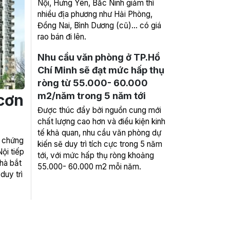
Nội, Hưng Yên, Bắc Ninh giảm thì
nhiều địa phương như Hải Phòng,
Đồng Nai, Bình Dương (cũ)... có giá
rao bán đi lên.
Nhu cầu văn phòng ở TP.Hồ
Chí Minh sẽ đạt mức hấp thụ
ròng từ 55.000- 60.000
m2/năm trong 5 năm tới
cơn
Được thúc đẩy bởi nguồn cung mới
chất lượng cao hơn và điều kiện kinh
tế khả quan, nhu cầu văn phòng dự
 chứng
kiến sẽ duy trì tích cực trong 5 năm
ội tiếp
tới, với mức hấp thụ ròng khoảng
nhà bắt
55.000- 60.000 m2 mỗi năm.
duy trì