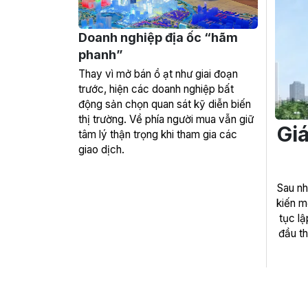
Doanh nghiệp địa ốc “hãm
phanh”
Thay vì mở bán ồ ạt như giai đoạn
trước, hiện các doanh nghiệp bất
động sản chọn quan sát kỹ diễn biến
thị trường. Về phía người mua vẫn giữ
Gi
tâm lý thận trọng khi tham gia các
giao dịch.
Sau n
kiến m
tục lậ
đầu th