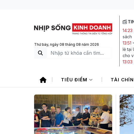
TI
14:23
sách
13:51
Thứ bảy, ngày 08 tháng 08 năm 2026
lẻ tạ
cho v
13:03
13:01
34%, 
TIÊU ĐIỂM
TÀI CHÍ
12:00
11:29
Horm