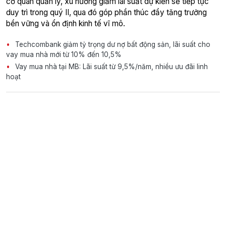
cơ quan quản lý, xu hướng giảm lãi suất dự kiến sẽ tiếp tục
duy trì trong quý II, qua đó góp phần thúc đẩy tăng trưởng
bền vững và ổn định kinh tế vĩ mô.
Techcombank giảm tỷ trọng dư nợ bất động sản, lãi suất cho
vay mua nhà mới từ 10% đến 10,5%
Vay mua nhà tại MB: Lãi suất từ 9,5%/năm, nhiều ưu đãi linh
hoạt