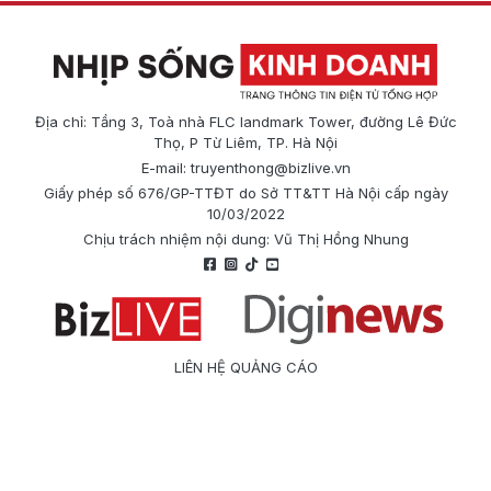
Địa chỉ: Tầng 3, Toà nhà FLC landmark Tower, đường Lê Đức
Thọ, P Từ Liêm, TP. Hà Nội
E-mail:
truyenthong@bizlive.vn
Giấy phép số 676/GP-TTĐT do Sở TT&TT Hà Nội cấp ngày
10/03/2022
Chịu trách nhiệm nội dung: Vũ Thị Hồng Nhung
LIÊN HỆ QUẢNG CÁO
Công ty Cổ phần Truyền thông Quốc tế Diginews
Điện thoại: 0866 500 388
E-mail:
truyenthong@bizlive.vn
Hotline: 0975 684 963