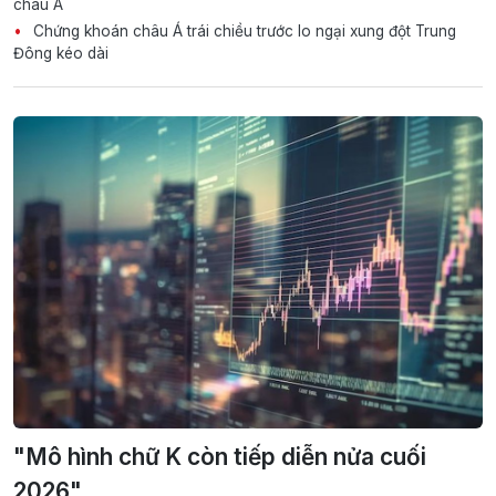
châu Á
Chứng khoán châu Á trái chiều trước lo ngại xung đột Trung
Đông kéo dài
"Mô hình chữ K còn tiếp diễn nửa cuối
2026"