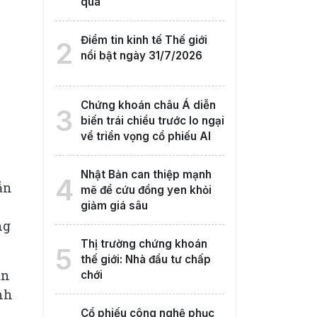
qua
Điểm tin kinh tế Thế giới
2
nổi bật ngày 31/7/2026
Chứng khoán châu Á diễn
3
biến trái chiều trước lo ngại
về triển vọng cổ phiếu AI
Nhật Bản can thiệp mạnh
4
ẫn
mẽ để cứu đồng yen khỏi
giảm giá sâu
ng
Thị trường chứng khoán
5
thế giới: Nhà đầu tư chấp
àn
chới
nh
Cổ phiếu công nghệ phục