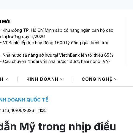
N MỚI
-
Khu Đông TP. Hồ Chí Minh sắp có hàng ngàn căn hộ cao
 thị trường quý III/2026
-
VPBank tiếp tục huy động 1.600 tỷ đồng qua kênh trái
-
Nhà nước sẽ nâng sở hữu tại VietinBank lên tối thiểu 65%
-
Câu chuyện "thoái vốn nhà nước" được hâm nóng, VN-
 tăng điểm nhẹ
-
Đà tăng giảm đan xen trên TTCK châu Á
NH
KINH DOANH
CÔNG NGHỆ
-
Giá vàng hướng tới tuần tăng mạnh nhất kể từ tháng 1/2026
INH DOANH QUỐC TẾ
hứ tư, 10/06/2026 | 11:25
dẫn Mỹ trong nhịp điều