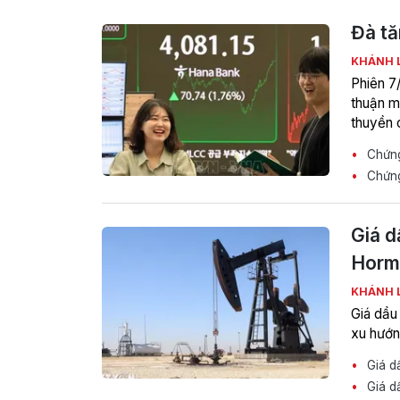
Đà tă
KHÁNH 
Phiên 7
thuận m
thuyền 
Chứng
Chứng
Giá d
Horm
KHÁNH 
Giá dầu
xu hướn
Giá dầ
Giá dầ