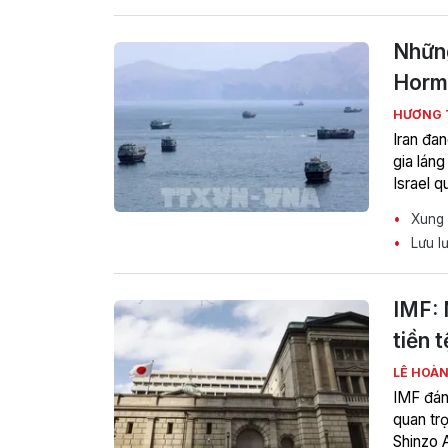
Những
Horm
HƯƠNG 
Iran đa
gia lán
Israel q
Xung đ
Lưu lư
IMF: 
tiền t
LÊ HOÀ
IMF đán
quan tr
Shinzo A