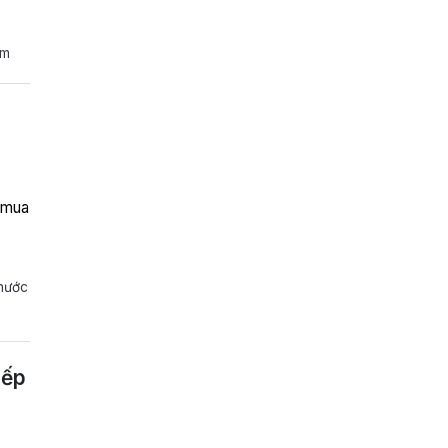
ăm
g mua
ị
 nước
iếp