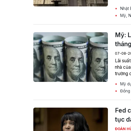
Nhật 
Mỹ, Nh
Mỹ: L
tháng
07-08-2
Lãi suất
nhà của
trường 
Mỹ dự 
Đồng 
Fed c
tục d
ĐOÀN H