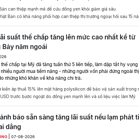
Bản can thiệp mạnh mẽ để cứu đồng yen khỏi giảm giá sâu
ật Bản có khả năng phối hợp can thiệp thị trường ngoại hối sau 15 n
ãi suất thế chấp tăng lên mức cao nhất kể từ
 Bảy năm ngoái
026
 thế chấp tại Mỹ đã tăng tuần thứ 5 liên tiếp, làm dập tắt hy vọn
 nhiều người mua tiềm năng - những người vốn phải đứng ngoài th
do những khó khăn về khả năng chi trả.
kiến áp thuế 15% lên mặt hàng polysilicon để bảo vệ sản xuất trong
USD trước bước ngoặt do đồng yen mạnh lên và số liệu việc làm Mỹ
ảnh báo sẵn sàng tăng lãi suất nếu lạm phát t
ai dẳng
|
ÙNG
07-08-2026