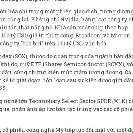
ốn hóa chỉ trong một phiên giao dịch, tương đươn
 lớn cộng lại. Không chỉ Nvidia, hàng loạt công ty 
ịu tổn thất nặng nề. Nhà sản xuất chip theo hợp
100 tỷ USD giá trị thị trường. Broadcom và Micron
ông ty "bốc hơi" trên 100 tỷ USD vốn hóa.
ndex (SOX), thước đo quan trọng của ngành bán dẫ
g khi đó, quỹ ETF iShares Semiconductor (SOXX), v
 đầu, cũng chứng kiến mức giảm tương đương. Cả 
t kể từ giai đoạn hỗn loạn sau sự kiện được giới đầu
25.
g nghệ lớn Technology Select Sector SPDR (XLK) 
a, phản ánh áp lực bán tập trung vào các cổ phi
 cổ phiếu công nghệ Mỹ tiếp tục đối mặt với một đ