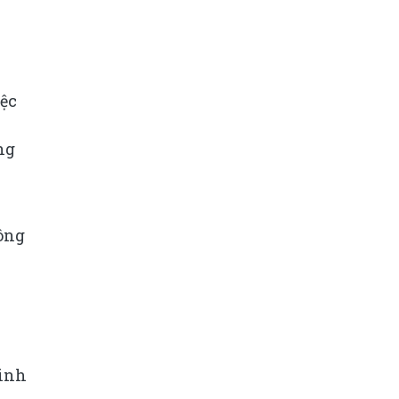
iệc
ng
công
inh