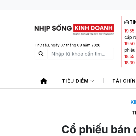
TI
19:55
cấp ra
19:50
Thứ sáu, ngày 07 tháng 08 năm 2026
phiếu
18:55
18:39
Index
18:10
TIÊU ĐIỂM
TÀI CHÍ
17:28
K
T
Cổ phiếu bán 