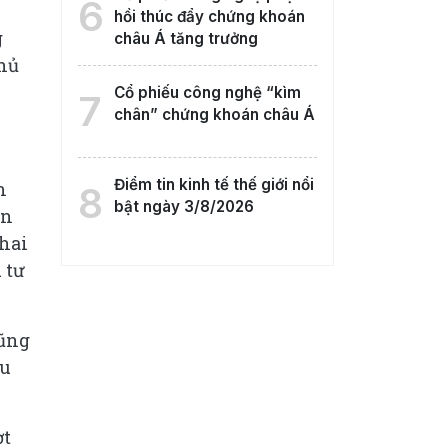
6
hồi thúc đẩy chứng khoán
g
châu Á tăng trưởng
chủ
Cổ phiếu công nghệ “kìm
7
chân” chứng khoán châu Á
Điểm tin kinh tế thế giới nổi
n
8
bật ngày 3/8/2026
ốn
hai
 tư
cũng
ếu
ợt