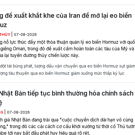
 đề xuất khắt khe của Iran để mở lại eo biển
uz
|
THỦY
07-08-2026
ng nỗ lực thúc đẩy một thỏa thuận quản lý eo biển Hormuz với qu
g giềng Oman, trong đó đề xuất cấm hoàn toàn các tàu của Mỹ và
ua lại tuyến đường thủy chiến lược này.
ột tái bùng phát, lượng dầu vận chuyển qua eo biển Hormuz sụt giả
ợng tàu thuyền qua eo biển Hormuz giảm xuống mức thấp kỷ lục
Nhật Bản tiếp tục bình thường hóa chính sách
ệ
|
NG
07-08-2026
h giá Nhật Bản đang trải qua "cuộc chuyển dịch dài hạn vô cùng
ọng," trong đó các cải cách cơ cấu khởi xướng từ thời cố Thủ tướ
be tới nay bắt đầu phát huy hiệu quả rõ rệt.