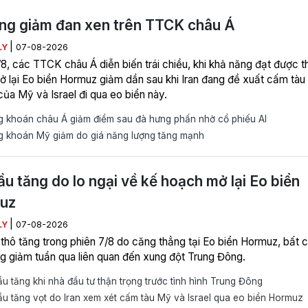
ng giảm đan xen trên TTCK châu Á
|
LY
07-08-2026
/8, các TTCK châu Á diễn biến trái chiều, khi khả năng đạt được t
ở lại Eo biển Hormuz giảm dần sau khi Iran đang đề xuất cấm tàu
của Mỹ và Israel đi qua eo biển này.
 khoán châu Á giảm điểm sau đà hưng phấn nhờ cổ phiếu AI
 khoán Mỹ giảm do giá năng lượng tăng mạnh
ầu tăng do lo ngại về kế hoạch mở lại Eo biển
uz
|
LY
07-08-2026
 thô tăng trong phiên 7/8 do căng thẳng tại Eo biển Hormuz, bất 
g giảm tuần qua liên quan đến xung đột Trung Đông.
u tăng khi nhà đầu tư thận trọng trước tình hình Trung Đông
u tăng vọt do Iran xem xét cấm tàu Mỹ và Israel qua eo biển Hormuz