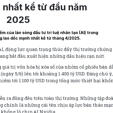
 nhất kể từ đầu năm
2025
m của làn sóng đầu tư trí tuệ nhân tạo (AI) trong
g lao dốc mạnh nhất kể từ tháng 4/2025.
 AI, động lực quan trọng thúc đẩy thị trường chứng
đang bắt đầu xuất hiện những dấu hiệu rạn nứt.
 giá trị vốn hóa bị xóa sổ của nhóm cổ phiếu bán d
(ngày 5/6) lên tới khoảng 1.400 tỷ USD. Đáng chú ý,
iếm tới 1.100 tỷ USD trong tổng mức thiệt hại khổ
ễn ra đồng đều trên toàn thị trường. Những tập đo
ng chính là những cái tên chịu áp lực bán tháo mạ
 khổng lồ chip AI Nvidia.