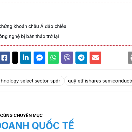
chứng khoán châu Á đảo chiều
ng nghệ bị bán tháo trở lại
chnology select sector spdr
quỹ etf ishares semiconduct
CÙNG CHUYÊN MỤC
DOANH QUỐC TẾ