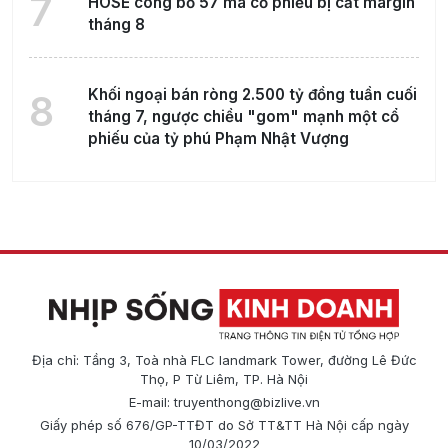
7
HOSE công bố 57 mã cổ phiếu bị cắt margin
tháng 8
Khối ngoại bán ròng 2.500 tỷ đồng tuần cuối
8
tháng 7, ngược chiều "gom" mạnh một cổ
phiếu của tỷ phú Phạm Nhật Vượng
Địa chỉ: Tầng 3, Toà nhà FLC landmark Tower, đường Lê Đức
Thọ, P Từ Liêm, TP. Hà Nội
E-mail:
truyenthong@bizlive.vn
Giấy phép số 676/GP-TTĐT do Sở TT&TT Hà Nội cấp ngày
10/03/2022