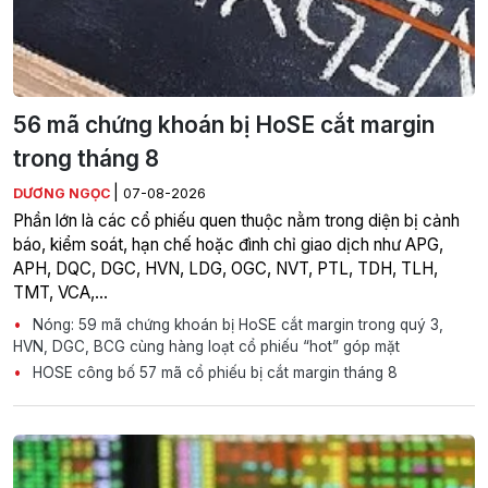
56 mã chứng khoán bị HoSE cắt margin
trong tháng 8
|
DƯƠNG NGỌC
07-08-2026
Phần lớn là các cổ phiếu quen thuộc nằm trong diện bị cảnh
báo, kiểm soát, hạn chế hoặc đình chỉ giao dịch như APG,
APH, DQC, DGC, HVN, LDG, OGC, NVT, PTL, TDH, TLH,
TMT, VCA,…
Nóng: 59 mã chứng khoán bị HoSE cắt margin trong quý 3,
HVN, DGC, BCG cùng hàng loạt cổ phiếu “hot” góp mặt
HOSE công bố 57 mã cổ phiếu bị cắt margin tháng 8