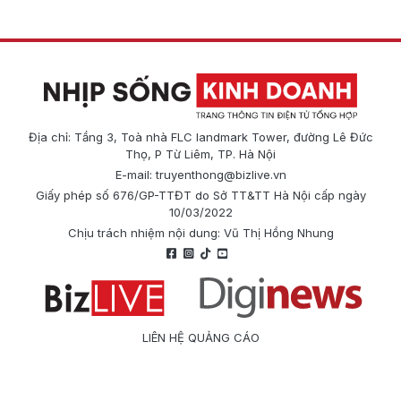
Địa chỉ: Tầng 3, Toà nhà FLC landmark Tower, đường Lê Đức
Thọ, P Từ Liêm, TP. Hà Nội
E-mail:
truyenthong@bizlive.vn
Giấy phép số 676/GP-TTĐT do Sở TT&TT Hà Nội cấp ngày
10/03/2022
Chịu trách nhiệm nội dung: Vũ Thị Hồng Nhung
LIÊN HỆ QUẢNG CÁO
Công ty Cổ phần Truyền thông Quốc tế Diginews
Điện thoại: 0866 500 388
E-mail:
truyenthong@bizlive.vn