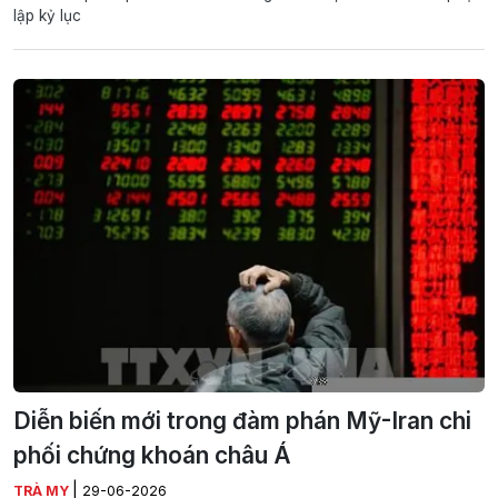
lập kỷ lục
Diễn biến mới trong đàm phán Mỹ-Iran chi
phối chứng khoán châu Á
|
TRÀ MY
29-06-2026