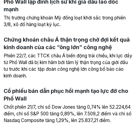
Phố Wall lập đỉnh lịch sử khi giá dầu lao dốc
mạnh
Thị trường chứng khoán Mỹ đồng loạt khởi sắc trong phiên
3/8, xô đổ hàng loạt kỷ lục.
Chứng khoán châu Á thận trọng chờ đợi kết quả
kinh doanh của các “ông lớn” công nghệ
Phiên 22/7, các TTCK châu Á biến động trái chiều, khi lực đẩy
từ Phố Wall đã bị kìm hãm bởi tâm lý thận trọng của giới đầu
tư trước khi các tập đoàn công nghệ lớn công bố báo cáo
kinh doanh.
Cổ phiếu bán dẫn phục hồi mạnh tạo lực đỡ cho
Phố Wall
Chốt phiên 21/7, chỉ số Dow Jones tăng 0,74% lên 52.224,64
điểm, chỉ số S&P 500 tăng 0,89%, lên 7.509,2 điểm và chỉ số
Nasdaq Composite tăng 1,29%, lên 25.837,21 điểm.