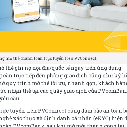
 mở thẻ thanh toán trực tuyến trên PVConnect.
ở thẻ ghi nợ nội địa/quốc tế ngay trên ứng dụng
 cần trực tiếp đến phòng giao dịch cũng như ký h
nhờ quy trình mở thẻ tối ưu, nhanh gọn, khách hàn
thức nhận thẻ tại các quầy giao dịch của PVcomBan
yêu cầu.
trực tuyến trên PVConnect cũng đảm bảo an toàn b
nghệ xác thực và định danh cá nhân (eKYC) hiện đ
 khoản PVcomBank, sau khi mở mới thành công tài