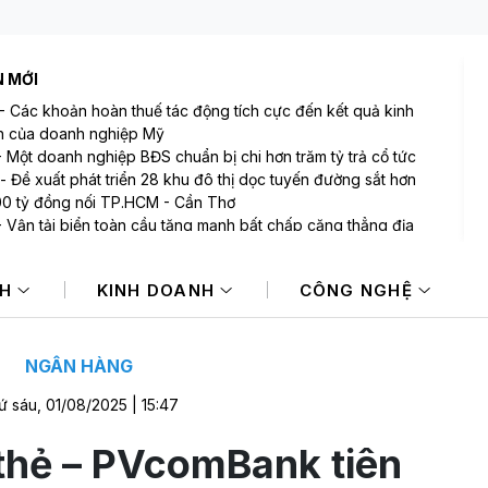
N MỚI
-
Các khoản hoàn thuế tác động tích cực đến kết quả kinh
 của doanh nghiệp Mỹ
-
Một doanh nghiệp BĐS chuẩn bị chi hơn trăm tỷ trả cổ tức
-
Đề xuất phát triển 28 khu đô thị dọc tuyến đường sắt hơn
00 tỷ đồng nối TP.HCM - Cần Thơ
-
Vận tải biển toàn cầu tăng mạnh bất chấp căng thẳng địa
trị
-
Sau Hà Nội và TP.HCM, thị trường bất động sản mới nào sẽ
NH
KINH DOANH
CÔNG NGHỆ
ạnh dòng tiền đổ về?
-
Sự kiện kinh tế thế giới nổi bật tuần qua
NGÂN HÀNG
ứ sáu, 01/08/2025 | 15:47
thẻ – PVcomBank tiên