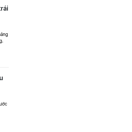
rái
nâng
g.
u
nước