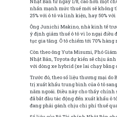
Nhật Bản từ ngày 1/8, cao hơn một ch
nhấn mạnh mức thuế mới sẽ không tha
25% với ô tô và linh kiện, hay 50% vớ
Ông Junichi Makino, nhà kinh tế trư
ý định giảm thuế ô tô vì lo ngại điều
tục gia tăng. Ô tô chiếm tới 70% hàn
Còn theo ông Yuta Misumi, Phó Giám đ
Nhật Bản, Toyota dự kiến sẽ chịu ảnh
với dòng xe hybrid (xe lai chạy bằng 
Trước đó, theo số liệu thương mại do 
trị xuất khẩu trung bình của ô tô san
năm ngoái. Điều này cho thấy chính
đã bắt đầu tác động đến xuất khẩu ô 
đang phải gánh chịu chi phí thuế qua
Số liệu của Bộ Tài chính Nhật Bản c