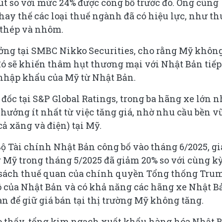
út so với mức 24% được công bố trước đó. Ông cũng
y thế các loại thuế ngành đã có hiệu lực, như th
i thép và nhôm.
ởng tại SMBC Nikko Securities, cho rằng Mỹ không
 đó sẽ khiến thâm hụt thương mại với Nhật Bản tiếp
g nhập khẩu của Mỹ từ Nhật Bản.
ốc tại S&P Global Ratings, trong ba hãng xe lớn n
 hưởng ít nhất từ việc tăng giá, nhờ nhu cầu bền 
cả xăng và điện) tại Mỹ.
Bộ Tài chính Nhật Bản công bố vào tháng 6/2025, gi
g Mỹ trong tháng 5/2025 đã giảm 20% so với cùng k
 sách thuế quan của chính quyền Tổng thống Tru
tô của Nhật Bản và có khả năng các hãng xe Nhật B
n để giữ giá bán tại thị trường Mỹ không tăng.
ho thấy, tổng kim ngạch xuất khẩu hàng hóa Nhật 