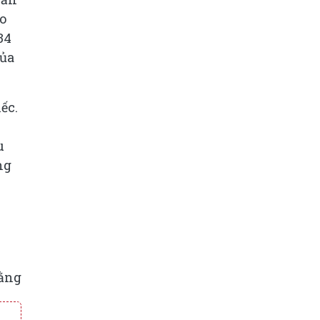
so
34
của
ếc.
u
ng
ằng