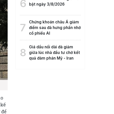
6
bật ngày 3/8/2026
Chứng khoán châu Á giảm
7
điểm sau đà hưng phấn nhờ
cổ phiếu AI
Giá dầu nối dài đà giảm
8
giữa lúc nhà đầu tư chờ kết
quả đàm phán Mỹ - Iran
ho
 kế
 để