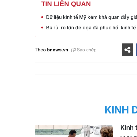
TIN LIÊN QUAN
Dữ liệu kinh tế Mỹ kém khả quan đẩy gi
Ba rủi ro lớn đe dọa đà phục hồi kinh t
Theo
bnews.vn
Sao chép
KINH 
Kinh 