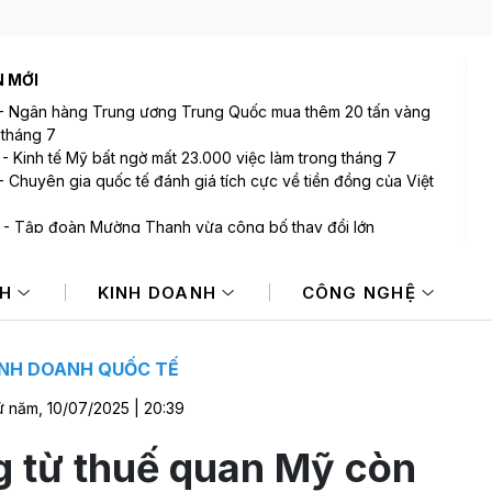
N MỚI
-
Ngân hàng Trung ương Trung Quốc mua thêm 20 tấn vàng
 tháng 7
-
Kinh tế Mỹ bất ngờ mất 23.000 việc làm trong tháng 7
-
Chuyên gia quốc tế đánh giá tích cực về tiền đồng của Việt
-
Tập đoàn Mường Thanh vừa công bố thay đổi lớn
-
VIX sắp phát hành gần 123 triệu cổ phiếu trả cổ tức
-
Bán ròng 600 tỷ đồng trong phiên cuối tuần, tự doanh
NH
KINH DOANH
CÔNG NGHỆ
"xả" mã nào mạnh nhất?
INH DOANH QUỐC TẾ
 năm, 10/07/2025 | 20:39
g từ thuế quan Mỹ còn