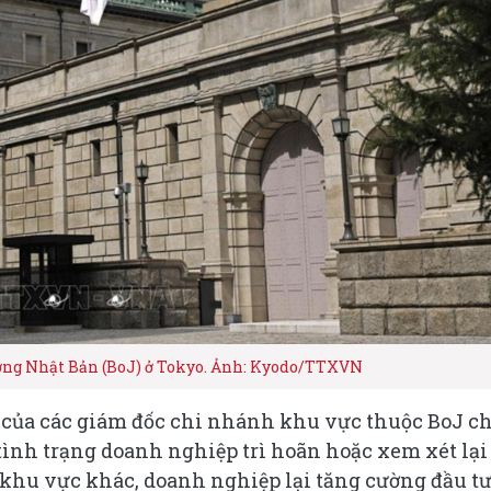
ơng Nhật Bản (BoJ) ở Tokyo. Ảnh: Kyodo/TTXVN
ý của các giám đốc chi nhánh khu vực thuộc BoJ c
tình trạng doanh nghiệp trì hoãn hoặc xem xét lại
c khu vực khác, doanh nghiệp lại tăng cường đầu tư