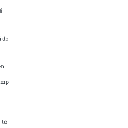
ể
á do
ên
rump
 từ