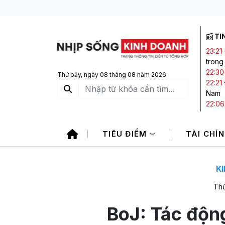
TI
23:21
trong
22:30
Thứ bảy, ngày 08 tháng 08 năm 2026
22:21
Nam
22:06
21:20
20:05
TIÊU ĐIỂM
TÀI CHÍ
CTCK 
K
Thứ
BoJ: Tác độn