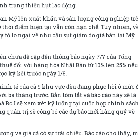
nh trạng thiếu hụt lao động.
an Mỹ lên xuất khẩu và sản lượng công nghiệp tr
ở thời điểm hiện tại vẫn còn hạn chế. Tuy nhiên, v
 tỏ lo ngại về nhu cầu sụt giảm do giá bán tại Mỹ
rên chưa đề cập đến thông báo ngày 7/7 của Tổng
thuế đối với hàng hóa Nhật Bản từ 10% lên 25% nếu
c ký kết trước ngày 1/8.
 kinh tế của cả 9 khu vực đều đang phục hồi ở mức 
ới ba tháng trước. Bản tóm tắt và báo cáo này sẽ là
à BoJ sẽ xem xét kỹ lưỡng tại cuộc họp chính sác
ồng quản trị sẽ công bố các dự báo mới hàng quý về
ơng và giá cả có sự trái chiều. Báo cáo cho thấy, m