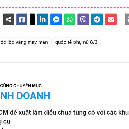
ước lộc vàng may mắn
quốc tế phụ nữ 8/3
CÙNG CHUYÊN MỤC
INH DOANH
M đề xuất làm điều chưa từng có với các khu
g cư