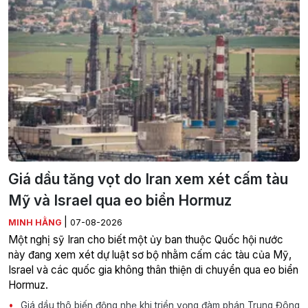
Giá dầu tăng vọt do Iran xem xét cấm tàu
Mỹ và Israel qua eo biển Hormuz
|
MINH HẰNG
07-08-2026
Một nghị sỹ Iran cho biết một ủy ban thuộc Quốc hội nước
này đang xem xét dự luật sơ bộ nhằm cấm các tàu của Mỹ,
Israel và các quốc gia không thân thiện di chuyển qua eo biển
Hormuz.
Giá dầu thô biến động nhẹ khi triển vọng đàm phán Trung Đông