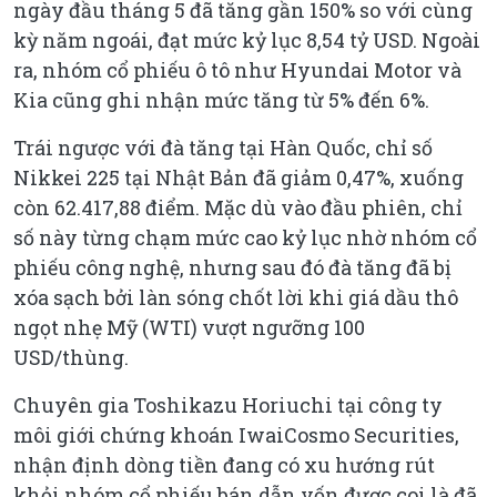
ngày đầu tháng 5 đã tăng gần 150% so với cùng
kỳ năm ngoái, đạt mức kỷ lục 8,54 tỷ USD. Ngoài
ra, nhóm cổ phiếu ô tô như Hyundai Motor và
Kia cũng ghi nhận mức tăng từ 5% đến 6%.
Trái ngược với đà tăng tại Hàn Quốc, chỉ số
Nikkei 225 tại Nhật Bản đã giảm 0,47%, xuống
còn 62.417,88 điểm. Mặc dù vào đầu phiên, chỉ
số này từng chạm mức cao kỷ lục nhờ nhóm cổ
phiếu công nghệ, nhưng sau đó đà tăng đã bị
xóa sạch bởi làn sóng chốt lời khi giá dầu thô
ngọt nhẹ Mỹ (WTI) vượt ngưỡng 100
USD/thùng.
Chuyên gia Toshikazu Horiuchi tại công ty
môi giới chứng khoán IwaiCosmo Securities,
nhận định dòng tiền đang có xu hướng rút
khỏi nhóm cổ phiếu bán dẫn vốn được coi là đã