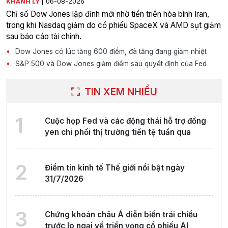
|
KHÁNH LY
06-08-2026
Chỉ số Dow Jones lập đỉnh mới nhờ tiến triển hòa bình Iran,
trong khi Nasdaq giảm do cổ phiếu SpaceX và AMD sụt giảm
sau báo cáo tài chính.
Dow Jones có lúc tăng 600 điểm, đà tăng đang giảm nhiệt
S&P 500 và Dow Jones giảm điểm sau quyết định của Fed
TIN XEM NHIỀU
1
Cuộc họp Fed và các động thái hỗ trợ đồng
yen chi phối thị trường tiền tệ tuần qua
2
Điểm tin kinh tế Thế giới nổi bật ngày
31/7/2026
3
Chứng khoán châu Á diễn biến trái chiều
trước lo ngại về triển vọng cổ phiếu AI