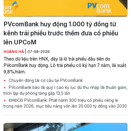
PVcomBank huy động 1.000 tỷ đồng từ
kênh trái phiếu trước thềm đưa cổ phiếu
lên UPCoM
|
HOÀNG HÀ
07-08-2026
Theo dữ liệu trên HNX, đây là lô trái phiếu đầu tiên do
PVcomBank huy động. Lô trái phiếu có ký hạn 7 năm, lãi suất
9,8%/năm.
Chuyển động tái cơ cấu tại PVcomBank
PVcomBank báo lãi quý I cao kỷ lục dù thu nhập lãi thuần giảm,
trích lập dự phòng tăng gấp 13,5 lần
ĐHĐCĐ PVcomBank: Phát hành 300 triệu cổ phiếu riêng lẻ
trong năm 2026, mục tiêu nâng vốn lên 20.000 tỷ đồng vào 2030