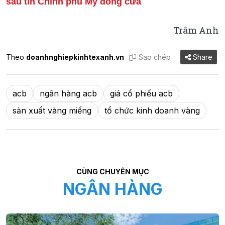
sau tin Chính phủ Mỹ đóng cửa
Trâm Anh
Theo
doanhnghiepkinhtexanh.vn
Sao chép
Share
acb
ngân hàng acb
giá cổ phiếu acb
sản xuất vàng miếng
tổ chức kinh doanh vàng
CÙNG CHUYÊN MỤC
NGÂN HÀNG