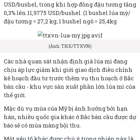
USD/bushel, trong khi hợp đồng đậu tương tăng
0,3% lên 11,9775 USD/bushel. (1 bushel lúa mỳ/
đậu tương = 27,2 kg; 1 bushel ngô = 25,4kg
(Ảnh: THX/TTXVN)
Các nhà quan sát nhận định giá lúa mì đang
chịu áp lực giảm khi giới giao dịch điều chỉnh
kế hoạch đầu tư trước thềm vụ thu hoạch ở Bắc
bán cầu - khu vực sản xuất phần lớn lúa mì của
thế giới.
Mặc dù vụ mùa của Mỹ bị ảnh hưởng bởi hạn
hán, nhiều quốc gia khác ở Bắc bán cầu được dự
báo sẽ có mùa màng bội thu.
Một yếu tố khác được chú ý trong phiên này là