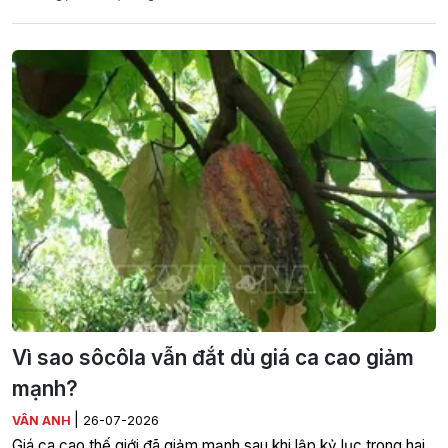
Vì sao sôcôla vẫn đắt dù giá ca cao giảm
mạnh?
|
VÂN ANH
26-07-2026
Giá ca cao thế giới đã giảm mạnh sau khi lập kỷ lục trong hai