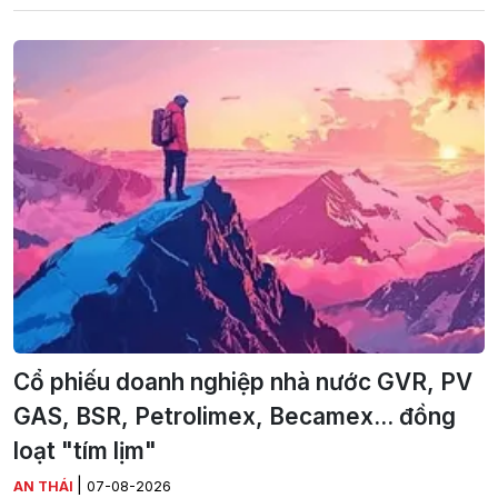
Cổ phiếu doanh nghiệp nhà nước GVR, PV
GAS, BSR, Petrolimex, Becamex... đồng
loạt "tím lịm"
|
AN THÁI
07-08-2026