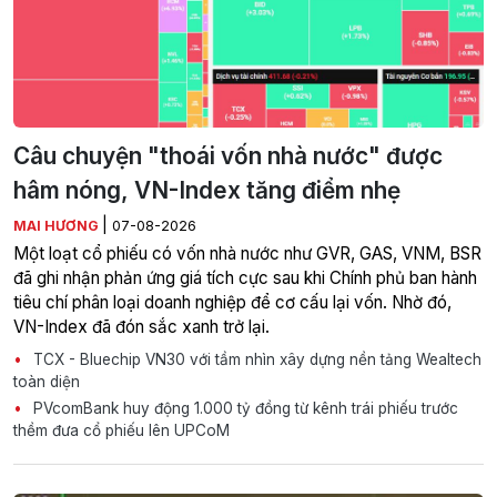
Câu chuyện "thoái vốn nhà nước" được
hâm nóng, VN-Index tăng điểm nhẹ
|
MAI HƯƠNG
07-08-2026
Một loạt cổ phiếu có vốn nhà nước như GVR, GAS, VNM, BSR
đã ghi nhận phản ứng giá tích cực sau khi Chính phủ ban hành
tiêu chí phân loại doanh nghiệp để cơ cấu lại vốn. Nhờ đó,
VN-Index đã đón sắc xanh trở lại.
TCX - Bluechip VN30 với tầm nhìn xây dựng nền tảng Wealtech
toàn diện
PVcomBank huy động 1.000 tỷ đồng từ kênh trái phiếu trước
thềm đưa cổ phiếu lên UPCoM