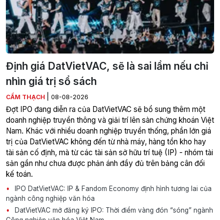
Định giá DatVietVAC, sẽ là sai lầm nếu chỉ
nhìn giá trị sổ sách
|
CẨM THẠCH
08-08-2026
Đợt IPO đang diễn ra của DatVietVAC sẽ bổ sung thêm một
doanh nghiệp truyền thông và giải trí lên sàn chứng khoán Việt
Nam. Khác với nhiều doanh nghiệp truyền thống, phần lớn giá
trị của DatVietVAC không đến từ nhà máy, hàng tồn kho hay
tài sản cố định, mà từ các tài sản sở hữu trí tuệ (IP) - nhóm tài
sản gần như chưa được phản ánh đầy đủ trên bảng cân đối
kế toán.
IPO DatVietVAC: IP & Fandom Economy định hình tương lai của
ngành công nghiệp văn hóa
DatVietVAC mở đăng ký IPO: Thời điểm vàng đón “sóng” ngành