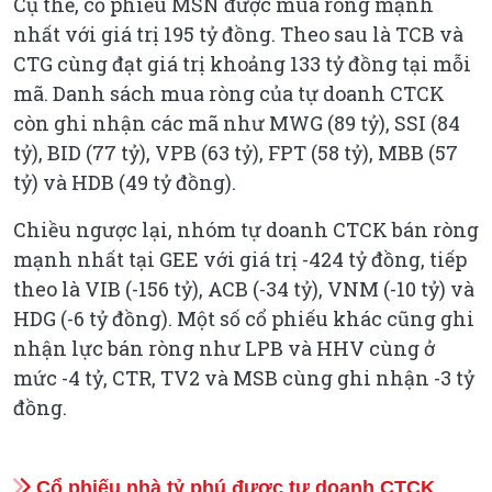
Cụ thể, cổ phiếu MSN được mua ròng mạnh
nhất với giá trị 195 tỷ đồng. Theo sau là TCB và
CTG cùng đạt giá trị khoảng 133 tỷ đồng tại mỗi
mã. Danh sách mua ròng của tự doanh CTCK
còn ghi nhận các mã như MWG (89 tỷ), SSI (84
tỷ), BID (77 tỷ), VPB (63 tỷ), FPT (58 tỷ), MBB (57
tỷ) và HDB (49 tỷ đồng).
Chiều ngược lại, nhóm tự doanh CTCK bán ròng
mạnh nhất tại GEE với giá trị -424 tỷ đồng, tiếp
theo là VIB (-156 tỷ), ACB (-34 tỷ), VNM (-10 tỷ) và
HDG (-6 tỷ đồng). Một số cổ phiếu khác cũng ghi
nhận lực bán ròng như LPB và HHV cùng ở
mức -4 tỷ, CTR, TV2 và MSB cùng ghi nhận -3 tỷ
đồng.
Cổ phiếu nhà tỷ phú được tự doanh CTCK