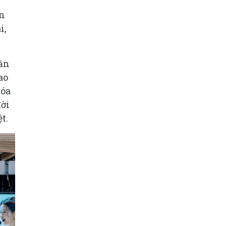
ấn
i,
tần
ao
hóa
đời
t.