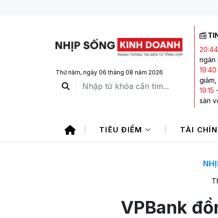
TI
20:44
ngân
19:40
Thứ năm, ngày 06 tháng 08 năm 2026
giảm,
19:15
sản vớ
17:45
trong
TIÊU ĐIỂM
TÀI CHÍ
17:42
1.760
16:49
phiếu
NHỊ
T
VPBank đồ