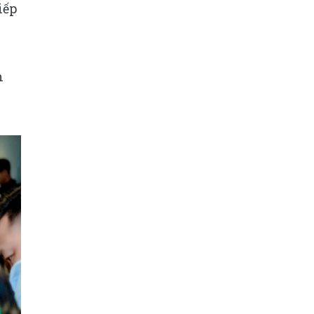
iếp
n