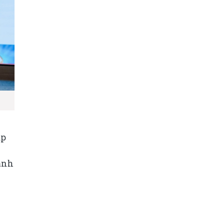
,
áp
cảnh