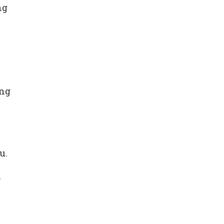
ng
àng
u.
y