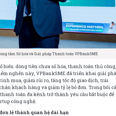
rung tâm Số hóa và Giải pháp Thanh toán VPBankSME
biến: dòng tiền chưa số hóa, thanh toán thủ công
 điểm nghẽn này, VPBankSME đã triển khai giải ph
h mua, giảm rủi ro, tăng tốc độ giao dịch, trải
 chân khách hàng và giảm tỷ lệ bỏ đơn. Trong bối 
 thanh toán đa kênh trở thành yêu cầu bắt buộc để
artup công nghệ.
đơn lẻ thành quan hệ dài hạn