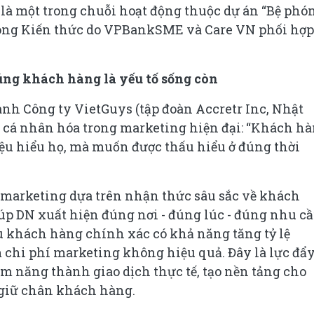
là một trong chuỗi hoạt động thuộc dự án “Bệ phó
 phóng Kiến thức do VPBankSME và Care VN phối hợp
úng khách hàng là yếu tố sống còn
nh Công ty VietGuys (tập đoàn Accretr Inc, Nhật
 cá nhân hóa trong marketing hiện đại: “Khách h
u hiểu họ, mà muốn được thấu hiểu ở đúng thời
marketing dựa trên nhận thức sâu sắc về khách
úp DN xuất hiện đúng nơi - đúng lúc - đúng nhu cầ
u khách hàng chính xác có khả năng tăng tỷ lệ
m chi phí marketing không hiệu quả. Đây là lực đẩ
m năng thành giao dịch thực tế, tạo nền tảng cho
 giữ chân khách hàng.