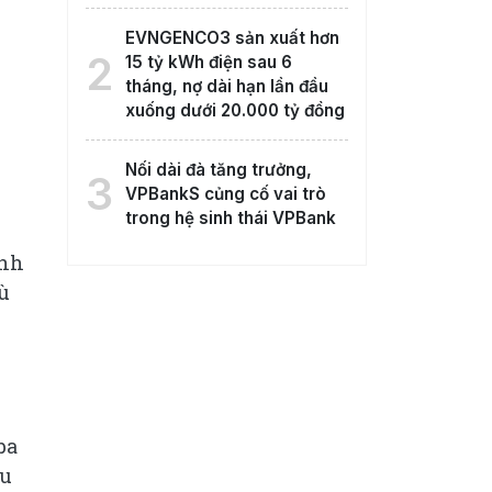
EVNGENCO3 sản xuất hơn
2
15 tỷ kWh điện sau 6
tháng, nợ dài hạn lần đầu
xuống dưới 20.000 tỷ đồng
Nối dài đà tăng trưởng,
3
VPBankS củng cố vai trò
trong hệ sinh thái VPBank
inh
ù
ba
ầu