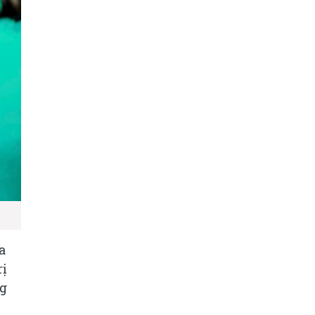
a
rị
ng