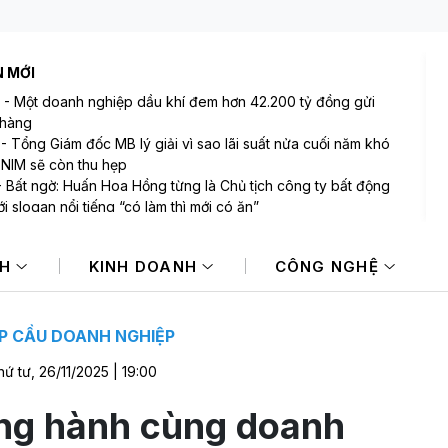
N MỚI
-
Một doanh nghiệp dầu khí đem hơn 42.200 tỷ đồng gửi
 hàng
-
Tổng Giám đốc MB lý giải vì sao lãi suất nửa cuối năm khó
 NIM sẽ còn thu hẹp
-
Bất ngờ: Huấn Hoa Hồng từng là Chủ tịch công ty bất động
i slogan nổi tiếng “có làm thì mới có ăn”
-
Một cổ phiếu bị tự doanh CTCK bán ròng 200 tỷ đồng
 phiên Index giảm điểm
NH
KINH DOANH
CÔNG NGHỆ
-
Tâm lý thận trọng bao trùm, VN-Index giảm tiếp về gần
 điểm
-
Chứng khoán châu Á giảm điểm sau đà hưng phấn nhờ cổ
 AI
P CẦU DOANH NGHIỆP
hứ tư, 26/11/2025 | 19:00
ng hành cùng doanh