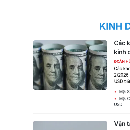
KINH 
Các k
kinh 
ĐOÀN H
Các kho
2/2026 
USD tiề
Mỹ: Số
Mỹ: C
USD
Vận t