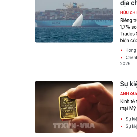
địa ch
HỮU CH
Riêng t
1,7% so
Trades 
biến của
Hong K
Chênh 
2026
Sự ki
ANH QU
Kinh tế 
mại Mỹ -
Sự kiệ
Sự kiệ