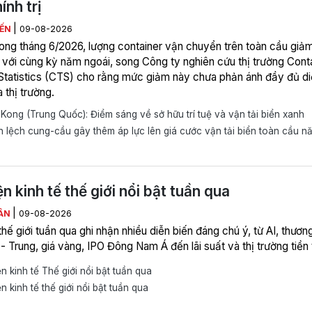
ính trị
|
IẾN
09-08-2026
rong tháng 6/2026, lượng container vận chuyển trên toàn cầu giả
 với cùng kỳ năm ngoái, song Công ty nghiên cứu thị trường Cont
Statistics (CTS) cho rằng mức giảm này chưa phản ánh đầy đủ d
 thị trường.
ong (Trung Quốc): Điểm sáng về sở hữu trí tuệ và vận tải biển xanh
lệch cung-cầu gây thêm áp lực lên giá cước vận tải biển toàn cầu n
ện kinh tế thế giới nổi bật tuần qua
|
ÂN
09-08-2026
thế giới tuần qua ghi nhận nhiều diễn biến đáng chú ý, từ AI, thươn
 Trung, giá vàng, IPO Đông Nam Á đến lãi suất và thị trường tiền 
n kinh tế Thế giới nổi bật tuần qua
n kinh tế thế giới nổi bật tuần qua