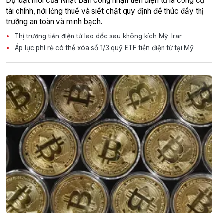
Dự luật mới của Nhật Bản công nhận tiền điện tử là công cụ
tài chính, nới lỏng thuế và siết chặt quy định để thúc đẩy thị
trường an toàn và minh bạch.
Thị trường tiền điện tử lao dốc sau không kích Mỹ-Iran
Áp lực phí rẻ có thể xóa sổ 1/3 quỹ ETF tiền điện tử tại Mỹ