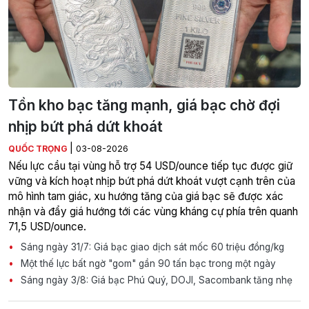
Tồn kho bạc tăng mạnh, giá bạc chờ đợi
nhịp bứt phá dứt khoát
|
QUỐC TRỌNG
03-08-2026
Nếu lực cầu tại vùng hỗ trợ 54 USD/ounce tiếp tục được giữ
vững và kích hoạt nhịp bứt phá dứt khoát vượt cạnh trên của
mô hình tam giác, xu hướng tăng của giá bạc sẽ được xác
nhận và đẩy giá hướng tới các vùng kháng cự phía trên quanh
71,5 USD/ounce.
Sáng ngày 31/7: Giá bạc giao dịch sát mốc 60 triệu đồng/kg
Một thế lực bất ngờ "gom" gần 90 tấn bạc trong một ngày
Sáng ngày 3/8: Giá bạc Phú Quý, DOJI, Sacombank tăng nhẹ