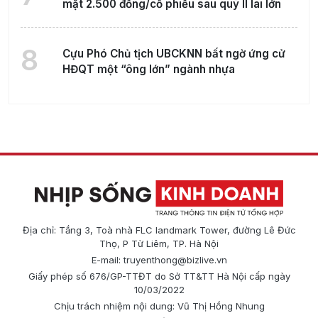
mặt 2.500 đồng/cổ phiếu sau quý II lãi lớn
8
Cựu Phó Chủ tịch UBCKNN bất ngờ ứng cử
HĐQT một “ông lớn” ngành nhựa
Địa chỉ: Tầng 3, Toà nhà FLC landmark Tower, đường Lê Đức
Thọ, P Từ Liêm, TP. Hà Nội
E-mail:
truyenthong@bizlive.vn
Giấy phép số 676/GP-TTĐT do Sở TT&TT Hà Nội cấp ngày
10/03/2022
Chịu trách nhiệm nội dung: Vũ Thị Hồng Nhung