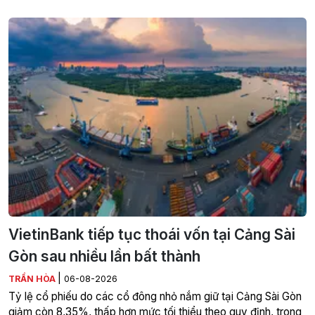
VietinBank tiếp tục thoái vốn tại Cảng Sài
Gòn sau nhiều lần bất thành
|
TRẦN HÒA
06-08-2026
Tỷ lệ cổ phiếu do các cổ đông nhỏ nắm giữ tại Cảng Sài Gòn
giảm còn 8,35%, thấp hơn mức tối thiểu theo quy định, trong