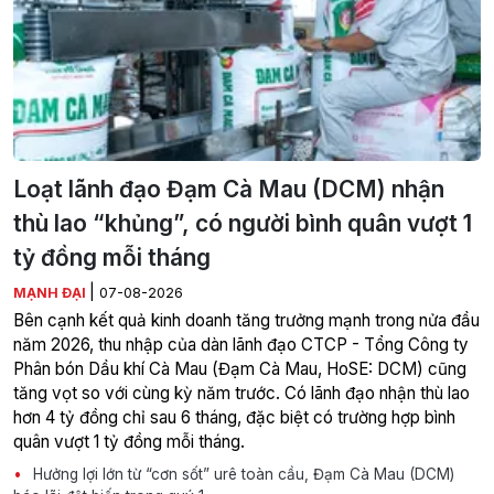
Loạt lãnh đạo Đạm Cà Mau (DCM) nhận
thù lao “khủng”, có người bình quân vượt 1
tỷ đồng mỗi tháng
|
MẠNH ĐẠI
07-08-2026
Bên cạnh kết quả kinh doanh tăng trưởng mạnh trong nửa đầu
năm 2026, thu nhập của dàn lãnh đạo CTCP - Tổng Công ty
Phân bón Dầu khí Cà Mau (Đạm Cà Mau, HoSE: DCM) cũng
tăng vọt so với cùng kỳ năm trước. Có lãnh đạo nhận thù lao
hơn 4 tỷ đồng chỉ sau 6 tháng, đặc biệt có trường hợp bình
quân vượt 1 tỷ đồng mỗi tháng.
Hưởng lợi lớn từ “cơn sốt” urê toàn cầu, Đạm Cà Mau (DCM)