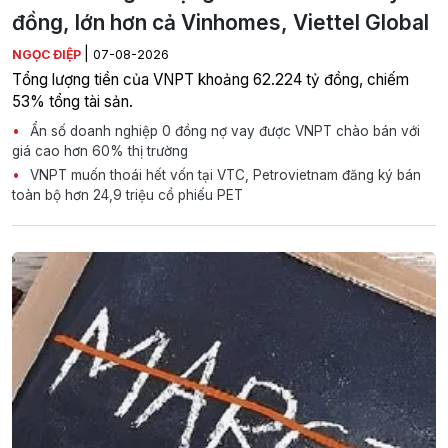
đồng, lớn hơn cả Vinhomes, Viettel Global
|
NGỌC ĐIỆP
07-08-2026
Tổng lượng tiền của VNPT khoảng 62.224 tỷ đồng, chiếm
53% tổng tài sản.
Ẩn số doanh nghiệp 0 đồng nợ vay được VNPT chào bán với
giá cao hơn 60% thị trường
VNPT muốn thoái hết vốn tại VTC, Petrovietnam đăng ký bán
toàn bộ hơn 24,9 triệu cổ phiếu PET