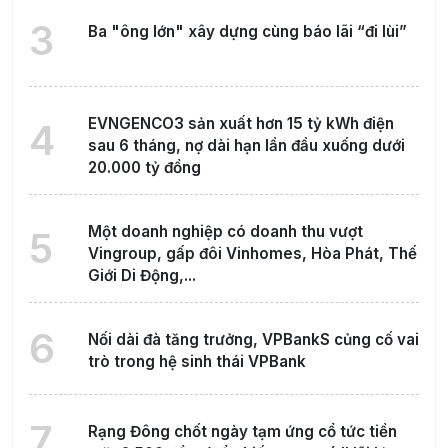
3
Ba "ông lớn" xây dựng cùng báo lãi “đi lùi”
EVNGENCO3 sản xuất hơn 15 tỷ kWh điện
4
sau 6 tháng, nợ dài hạn lần đầu xuống dưới
20.000 tỷ đồng
Một doanh nghiệp có doanh thu vượt
5
Vingroup, gấp đôi Vinhomes, Hòa Phát, Thế
Giới Di Động,...
6
Nối dài đà tăng trưởng, VPBankS củng cố vai
trò trong hệ sinh thái VPBank
7
Rạng Đông chốt ngày tạm ứng cổ tức tiền