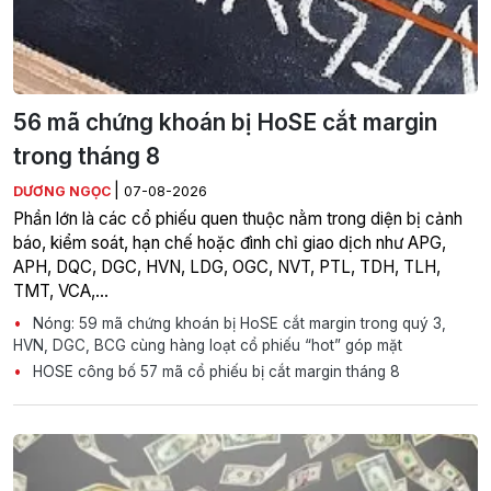
56 mã chứng khoán bị HoSE cắt margin
trong tháng 8
|
DƯƠNG NGỌC
07-08-2026
Phần lớn là các cổ phiếu quen thuộc nằm trong diện bị cảnh
báo, kiểm soát, hạn chế hoặc đình chỉ giao dịch như APG,
APH, DQC, DGC, HVN, LDG, OGC, NVT, PTL, TDH, TLH,
TMT, VCA,…
Nóng: 59 mã chứng khoán bị HoSE cắt margin trong quý 3,
HVN, DGC, BCG cùng hàng loạt cổ phiếu “hot” góp mặt
HOSE công bố 57 mã cổ phiếu bị cắt margin tháng 8