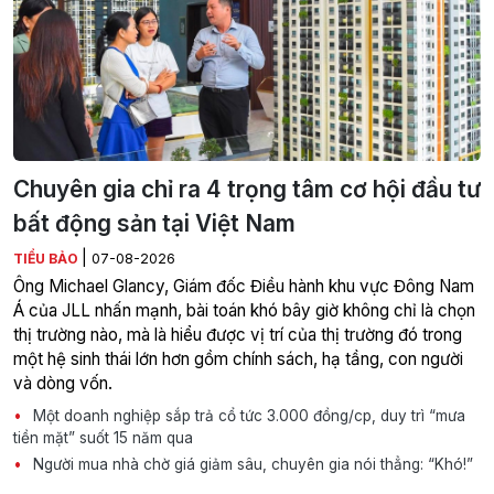
Chuyên gia chỉ ra 4 trọng tâm cơ hội đầu tư
bất động sản tại Việt Nam
|
TIỂU BẢO
07-08-2026
Ông Michael Glancy, Giám đốc Điều hành khu vực Đông Nam
Á của JLL nhấn mạnh, bài toán khó bây giờ không chỉ là chọn
thị trường nào, mà là hiểu được vị trí của thị trường đó trong
một hệ sinh thái lớn hơn gồm chính sách, hạ tầng, con người
và dòng vốn.
Một doanh nghiệp sắp trả cổ tức 3.000 đồng/cp, duy trì “mưa
tiền mặt” suốt 15 năm qua
Người mua nhà chờ giá giảm sâu, chuyên gia nói thẳng: “Khó!”