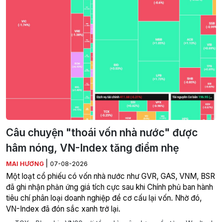
Câu chuyện "thoái vốn nhà nước" được
hâm nóng, VN-Index tăng điểm nhẹ
|
MAI HƯƠNG
07-08-2026
Một loạt cổ phiếu có vốn nhà nước như GVR, GAS, VNM, BSR
đã ghi nhận phản ứng giá tích cực sau khi Chính phủ ban hành
tiêu chí phân loại doanh nghiệp để cơ cấu lại vốn. Nhờ đó,
VN-Index đã đón sắc xanh trở lại.