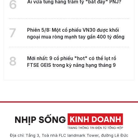
6
Ai vừa tung hàng trăm tỷ "bắt đáy" PNJ?
7
Phiên 5/8: Một cổ phiếu VN30 được khối
ngoại mua ròng mạnh tay gần 400 tỷ đồng
8
Mới nhất: 9 cổ phiếu "hot" có thể lọt rổ
FTSE GEIS trong kỳ nâng hạng tháng 9
Địa chỉ: Tầng 3, Toà nhà FLC landmark Tower, đường Lê Đức