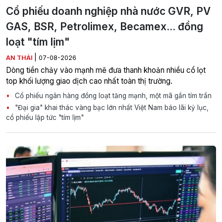
Cổ phiếu doanh nghiệp nhà nước GVR, PV
GAS, BSR, Petrolimex, Becamex... đồng
loạt "tím lịm"
|
AN THÁI
07-08-2026
Dòng tiền chảy vào mạnh mẽ đưa thanh khoản nhiều cổ lọt
top khối lượng giao dịch cao nhất toàn thị trường.
Cổ phiếu ngân hàng đồng loạt tăng mạnh, một mã gần tím trần
"Đại gia" khai thác vàng bạc lớn nhất Việt Nam báo lãi kỷ lục,
cổ phiếu lập tức "tím lịm"