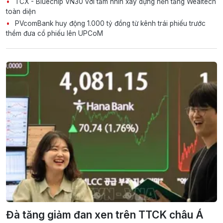
TCX - Bluechip VN30 với tầm nhìn xây dựng nền tảng Wealtech
toàn diện
PVcomBank huy động 1.000 tỷ đồng từ kênh trái phiếu trước
thềm đưa cổ phiếu lên UPCoM
Đà tăng giảm đan xen trên TTCK châu Á