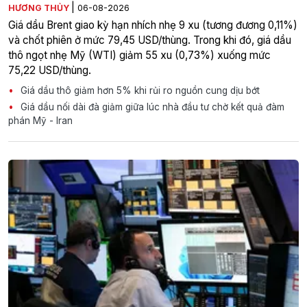
|
HƯƠNG THỦY
06-08-2026
Giá dầu Brent giao kỳ hạn nhích nhẹ 9 xu (tương đương 0,11%)
và chốt phiên ở mức 79,45 USD/thùng. Trong khi đó, giá dầu
thô ngọt nhẹ Mỹ (WTI) giảm 55 xu (0,73%) xuống mức
75,22 USD/thùng.
Giá dầu thô giảm hơn 5% khi rủi ro nguồn cung dịu bớt
Giá dầu nối dài đà giảm giữa lúc nhà đầu tư chờ kết quả đàm
phán Mỹ - Iran