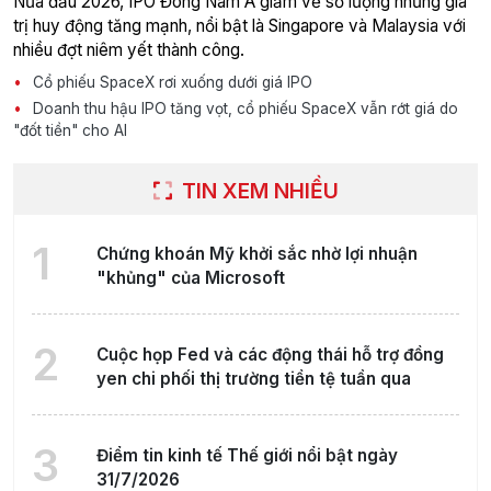
Nửa đầu 2026, IPO Đông Nam Á giảm về số lượng nhưng giá
trị huy động tăng mạnh, nổi bật là Singapore và Malaysia với
nhiều đợt niêm yết thành công.
Cổ phiếu SpaceX rơi xuống dưới giá IPO
Doanh thu hậu IPO tăng vọt, cổ phiếu SpaceX vẫn rớt giá do
"đốt tiền" cho AI
TIN XEM NHIỀU
1
Chứng khoán Mỹ khởi sắc nhờ lợi nhuận
"khủng" của Microsoft
2
Cuộc họp Fed và các động thái hỗ trợ đồng
yen chi phối thị trường tiền tệ tuần qua
3
Điểm tin kinh tế Thế giới nổi bật ngày
31/7/2026