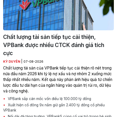
Chất lượng tài sản tiếp tục cải thiện,
VPBank được nhiều CTCK đánh giá tích
cực
|
KỲ DUYÊN
07-08-2026
Chất lượng tài sản của VPBank tiếp tục cải thiện rõ nét trong
nửa đầu năm 2026 khi tỷ lệ nợ xấu và nợ nhóm 2 xuống mức
thấp nhất nhiều năm. Kết quả này phản ánh hiệu quả từ chiến
lược đầu tư dài hạn của ngân hàng vào quản trị rủi ro, dữ liệu
và công nghệ.
VPBank sắp cán mốc vốn điều lệ 100.000 tỷ đồng
Xuất hiện cổ đông 9x nắm giữ gần 2.400 tỷ đồng cổ phiếu
VPBank
Nối dài đà tăng trưởng, VPBankS củng cố vai trò trong hệ sinh