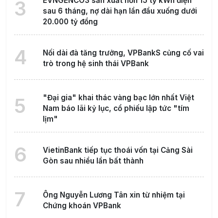
EVNGENCO3 sản xuất hơn 15 tỷ kWh điện
3
sau 6 tháng, nợ dài hạn lần đầu xuống dưới
20.000 tỷ đồng
4
Nối dài đà tăng trưởng, VPBankS củng cố vai
trò trong hệ sinh thái VPBank
"Đại gia" khai thác vàng bạc lớn nhất Việt
5
Nam báo lãi kỷ lục, cổ phiếu lập tức "tím
lịm"
6
VietinBank tiếp tục thoái vốn tại Cảng Sài
Gòn sau nhiều lần bất thành
7
Ông Nguyễn Lương Tân xin từ nhiệm tại
Chứng khoán VPBank