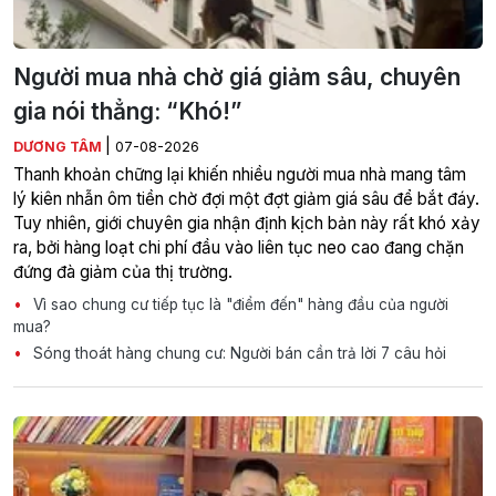
Người mua nhà chờ giá giảm sâu, chuyên
gia nói thẳng: “Khó!”
|
DƯƠNG TÂM
07-08-2026
Thanh khoản chững lại khiến nhiều người mua nhà mang tâm
lý kiên nhẫn ôm tiền chờ đợi một đợt giảm giá sâu để bắt đáy.
Tuy nhiên, giới chuyên gia nhận định kịch bản này rất khó xảy
ra, bởi hàng loạt chi phí đầu vào liên tục neo cao đang chặn
đứng đà giảm của thị trường.
Vì sao chung cư tiếp tục là "điểm đến" hàng đầu của người
mua?
Sóng thoát hàng chung cư: Người bán cần trả lời 7 câu hỏi