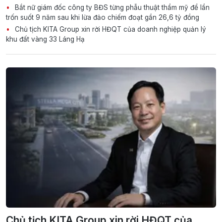
Bắt nữ giám đốc công ty BĐS từng phẫu thuật thẩm mỹ để lẩn
trốn suốt 9 năm sau khi lừa đảo chiếm đoạt gần 26,6 tỷ đồng
Chủ tịch KITA Group xin rời HĐQT của doanh nghiệp quản lý
khu đất vàng 33 Láng Hạ
Chủ tịch KITA Group xin rời HĐQT của