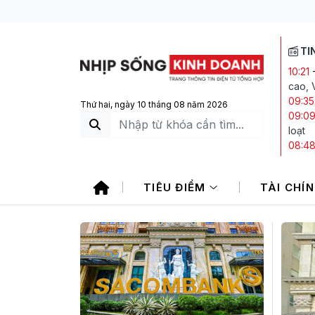
TI
10:21
cao, 
09:35
Thứ hai, ngày 10 tháng 08 năm 2026
09:0
loạt
08:4
08:30
tảng 
TIÊU ĐIỂM
TÀI CHÍ
08:27
tổng 