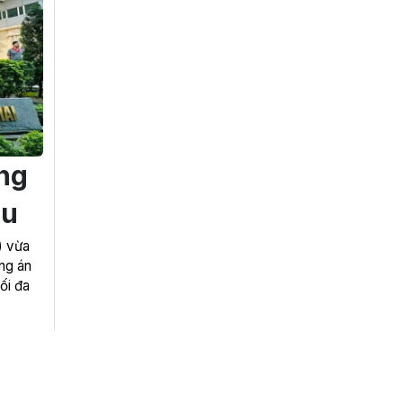
ng
ếu
) vừa
ng án
tối đa