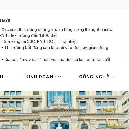
N MỚI
-
Xác suất thị trường chứng khoán tăng trong tháng 8 ở mức
VN-Index hướng đến 1.800 điểm
-
Giá vàng tại SJC, PNJ, DOJI … hạ nhiệt
9
-
Thị trường bất động sản khó rơi vào đợt suy giảm đồng
8
-
Giá bạc “nhạy cảm” hơn với các dữ liệu lạm phát, lãi suất
-
Chứng khoán châu Âu thu hút dòng tiền toàn cầu nhờ nền
vĩ mô vững chắc
NH
KINH DOANH
CÔNG NGHỆ
-
Tập đoàn Đèo Cả đang nghiên cứu đầu tư nhiều dự án với
mức đầu tư dự kiến gần 350.000 tỷ đồng