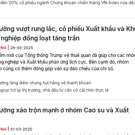
đến 20% cổ phiếu ngành Chứng khoán chiến thắng VN-Index nửa đầ
rường vượt rung lắc, cổ phiếu Xuất khẩu và Kh
nghiệp đồng loạt tăng trần
|
ƠNG
26-05-2025
ểm mới của Tổng thống Trump về thuế quan đã giúp cho các nh
g nghiệp và Xuất khẩu phản ứng tích cực. Bên cạnh đó, nhóm
p cũng có thêm đóng góp vào sự đảo chiều của chỉ số.
ường tăng điểm nhưng hụt hẫng về thanh khoản
goại trở lại thị trường, nhà đầu tư cần có cái nhìn thực tế
rường xáo trộn mạnh ở nhóm Cao su và Xuất
|
ƠNG
31-03-2025