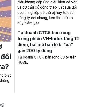
Nếu không đáp ứng điều kiện về vốn
và cơ cấu cổ đông theo luật sửa đổi,
doanh nghiệp có thể bị hủy tư cách
công ty đại chúng, kéo theo rủi ro
hủy niêm yết.
Tự doanh CTCK bán ròng
trong phiên VN-Index tăng 12
điểm, hai mã bán lẻ bị "xả"
ờ
gần 200 tỷ đồng
 đôi
Tự doanh CTCK bán ròng 63 tỷ trên
HOSE.
ra?
ho biết
 chứng
đã