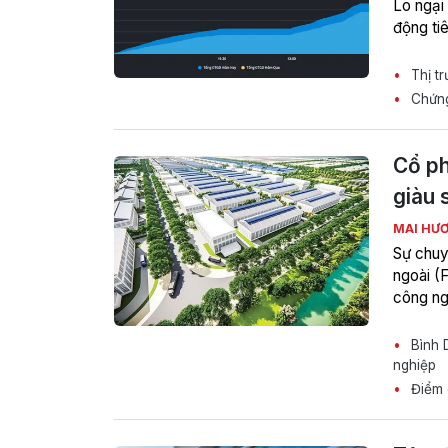
Lo ngại
động ti
Thị tr
Chứng
Cổ ph
giàu 
MAI HƯ
Sự chuy
ngoài (
công ng
Bình D
nghiệp
Điểm d