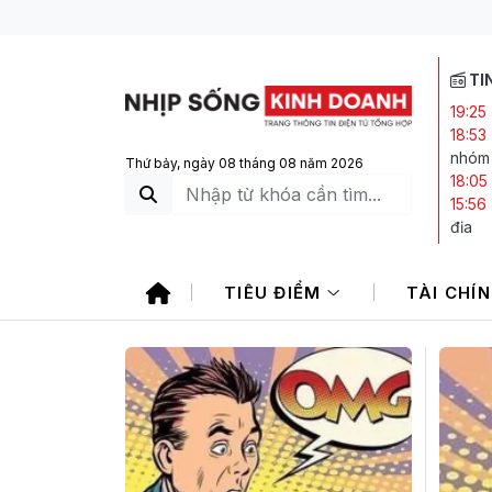
TI
19:25
18:53
nhóm 
Thứ bảy, ngày 08 tháng 08 năm 2026
18:05
15:56
địa
15:53
Bảo V
TIÊU ĐIỂM
TÀI CHÍ
14:23
sách