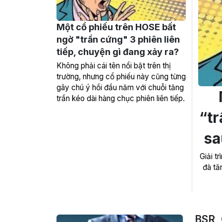
Một cổ phiếu trên HOSE bất
ngờ "trần cứng" 3 phiên liên
tiếp, chuyện gì đang xảy ra?
Không phải cái tên nổi bật trên thị
trường, nhưng cổ phiếu này cũng từng
gây chú ý hồi đầu năm với chuỗi tăng
trần kéo dài hàng chục phiên liên tiếp.
“tr
sa
Giải t
đà tă
BSR, 