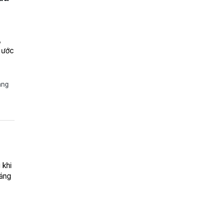
,
ố ước
áng
 khi
sáng