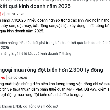
 kết quả kinh doanh năm 2025
|
IỆP
08-01-2026
n sáng 7/1/2026, nhiều doanh nghiệp trong các lĩnh vực ngân hàng
 thủy sản, dệt may, bất động sản,vật liệu xây dựng,... đã công b
t quả kinh doanh năm 2025.
iện những 'đầu tàu' bứt phá trong bức tranh kết quả kinh doanh 9 th
 2025
 hàng Big4 hé lộ kết quả kinh doanh 11 tháng
ngoại mua ròng đột biến hơn 2.300 tỷ đồng
|
ƠNG
03-07-2025
ờng xuất hiện những diễn biến khó lường trong vận động chỉ số sau
g tin về thỏa thuận đàm phán thuế quan Mỹ - Việt. Dù vậy, điểm 
 hoạt động mua ròng đột biến của nhà đầu tư ngoại.
 khoán DNSE có Tổng Giám đốc mới