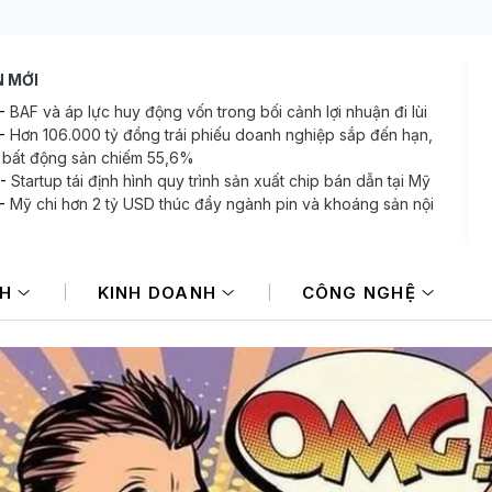
N MỚI
-
BAF và áp lực huy động vốn trong bối cảnh lợi nhuận đi lùi
-
Hơn 106.000 tỷ đồng trái phiếu doanh nghiệp sắp đến hạn,
bất động sản chiếm 55,6%
-
Startup tái định hình quy trình sản xuất chip bán dẫn tại Mỹ
-
Mỹ chi hơn 2 tỷ USD thúc đẩy ngành pin và khoáng sản nội
-
Sở hữu “cỗ máy in tiền” 290.000 tỷ đồng, vì sao Tập đoàn
iệt (BVH) vẫn gánh chi phí repo và lãi vay tăng vọt?
NH
KINH DOANH
CÔNG NGHỆ
-
Định giá DatVietVAC, sẽ là sai lầm nếu chỉ nhìn giá trị sổ