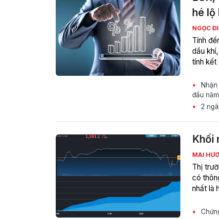
hé lộ
NGỌC Đ
Tính đế
dầu khí,
tính kế
Nhận d
đầu năm
2 ngân
Khối 
MAI HƯ
Thị trư
có thôn
nhất là
Chứng