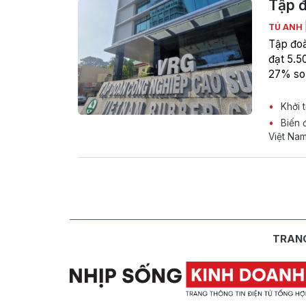
Tập đ
TÚ ANH
Tập đoà
đạt 5.5
27% so 
Khởi 
Biến đ
Việt Na
TRAN