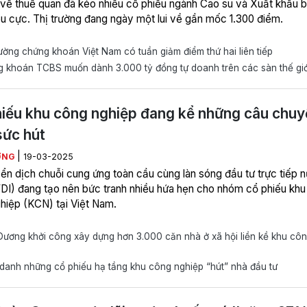
 về thuế quan đã kéo nhiều cổ phiếu ngành Cao su và Xuất khẩu b
êu cực. Thị trường đang ngày một lui về gần mốc 1.300 điểm.
ường chứng khoán Việt Nam có tuần giảm điểm thứ hai liên tiếp
 khoán TCBS muốn dành 3.000 tỷ đồng tự doanh trên các sàn thế giớ
iếu khu công nghiệp đang kể những câu chuy
sức hút
|
ƠNG
19-03-2025
ển dịch chuỗi cung ứng toàn cầu cùng làn sóng đầu tư trực tiếp 
FDI) đang tạo nên bức tranh nhiều hứa hẹn cho nhóm cổ phiếu khu
hiệp (KCN) tại Việt Nam.
ương khởi công xây dựng hơn 3.000 căn nhà ở xã hội liền kề khu cô
anh những cổ phiếu hạ tầng khu công nghiệp “hút” nhà đầu tư