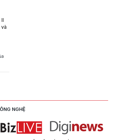
%
II
 và
ủa
ÔNG NGHỆ