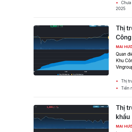
Chưa 
2025
Thị t
Công 
MAI HƯ
Quan đi
Khu Côn
Vingrou
Thị tr
Tiền n
Thị t
khẩu
MAI HƯ