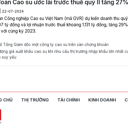
oàn Cao su ước lãi trước thuế quý II tăng 27
|
22-07-2024
n Công nghiệp Cao su Việt Nam (mã GVR) dự kiến doanh thu quý 
07 tỷ đồng và lợi nhuận trước thuế khoảng 1.131 tỷ đồng, tăng 29%
với cùng kỳ 2023.
tố Tổng Giám đốc một công ty cao su trên sàn chứng khoán
ộng giá xuất khẩu cao su khi nhu cầu thị trường nhập khẩu lớn nhất c
m suy yếu
G CHỦ
THỊ TRƯỜNG
TÀI CHÍNH
KINH DOANH
C