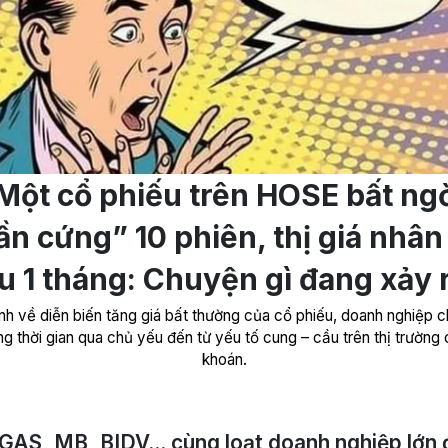
Một cổ phiếu trên HOSE bất ng
ần cứng” 10 phiên, thị giá nhân
u 1 tháng: Chuyện gì đang xảy 
rình về diễn biến tăng giá bất thường của cổ phiếu, doanh nghiệp c
ng thời gian qua chủ yếu đến từ yếu tố cung – cầu trên thị trường
khoán.
GAS, MB, BIDV... cùng loạt doanh nghiệp lớn 