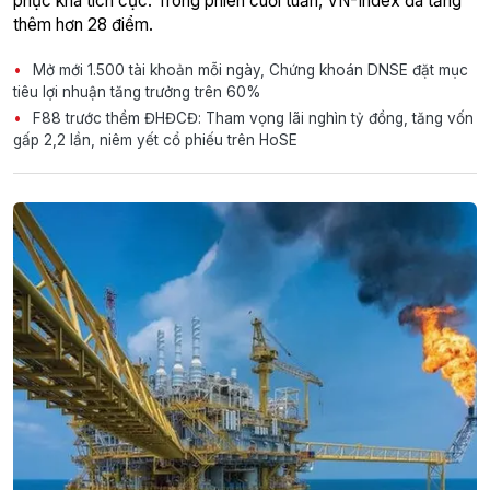
phục khá tích cực. Trong phiên cuối tuần, VN-Index đã tăng
thêm hơn 28 điểm.
Mở mới 1.500 tài khoản mỗi ngày, Chứng khoán DNSE đặt mục
tiêu lợi nhuận tăng trưởng trên 60%
F88 trước thềm ĐHĐCĐ: Tham vọng lãi nghìn tỷ đồng, tăng vốn
gấp 2,2 lần, niêm yết cổ phiếu trên HoSE