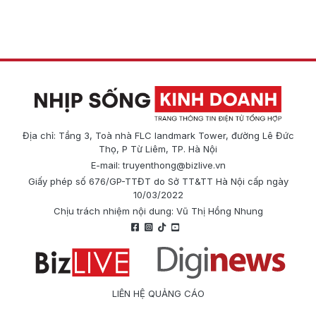
Địa chỉ: Tầng 3, Toà nhà FLC landmark Tower, đường Lê Đức
Thọ, P Từ Liêm, TP. Hà Nội
E-mail:
truyenthong@bizlive.vn
Giấy phép số 676/GP-TTĐT do Sở TT&TT Hà Nội cấp ngày
10/03/2022
Chịu trách nhiệm nội dung: Vũ Thị Hồng Nhung
LIÊN HỆ QUẢNG CÁO
Công ty Cổ phần Truyền thông Quốc tế Diginews