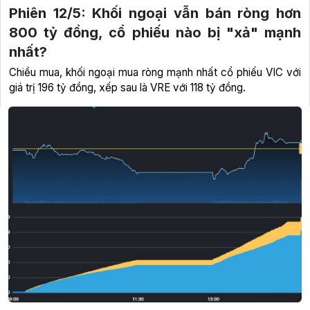
Phiên 12/5: Khối ngoại vẫn bán ròng hơn
800 tỷ đồng, cổ phiếu nào bị "xả" mạnh
nhất?
Chiều mua, khối ngoại mua ròng mạnh nhất cổ phiếu VIC với
giá trị 196 tỷ đồng, xếp sau là VRE với 118 tỷ đồng.