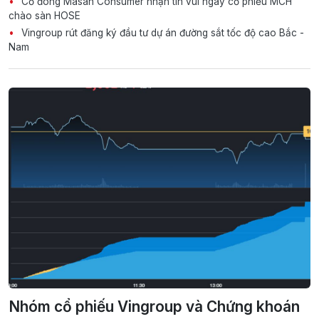
Cổ đông Masan Consumer nhận tin vui ngày cổ phiếu MCH
chào sàn HOSE
Vingroup rút đăng ký đầu tư dự án đường sắt tốc độ cao Bắc -
Nam
Nhóm cổ phiếu Vingroup và Chứng khoán