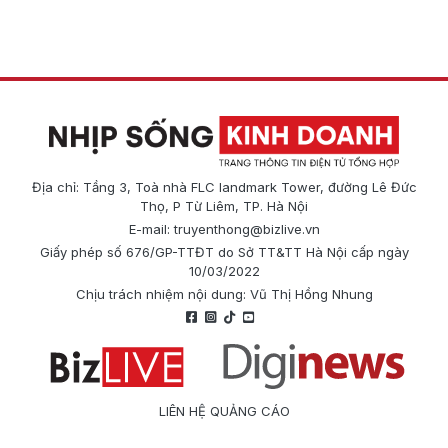
Địa chỉ: Tầng 3, Toà nhà FLC landmark Tower, đường Lê Đức
Thọ, P Từ Liêm, TP. Hà Nội
E-mail:
truyenthong@bizlive.vn
Giấy phép số 676/GP-TTĐT do Sở TT&TT Hà Nội cấp ngày
10/03/2022
Chịu trách nhiệm nội dung: Vũ Thị Hồng Nhung
LIÊN HỆ QUẢNG CÁO
Công ty Cổ phần Truyền thông Quốc tế Diginews