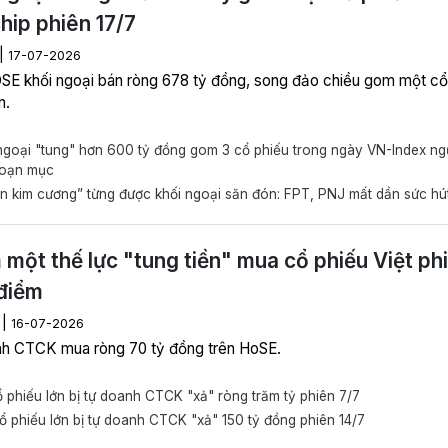
hip phiên 17/7
|
17-07-2026
SE khối ngoại bán ròng 678 tỷ đồng, song đảo chiều gom một cổ
n.
ngoại "tung" hơn 600 tỷ đồng gom 3 cổ phiếu trong ngày VN-Index n
oạn mục
n kim cương” từng được khối ngoại săn đón: FPT, PNJ mất dần sức hú
một thế lực "tung tiền" mua cổ phiếu Việt ph
điểm
|
I
16-07-2026
h CTCK mua ròng 70 tỷ đồng trên HoSE.
 phiếu lớn bị tự doanh CTCK "xả" ròng trăm tỷ phiên 7/7
 phiếu lớn bị tự doanh CTCK "xả" 150 tỷ đồng phiên 14/7