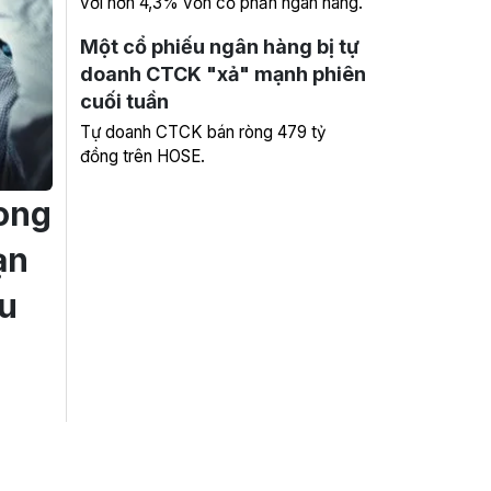
với hơn 4,3% vốn cổ phần ngân hàng.
Một cổ phiếu ngân hàng bị tự
doanh CTCK "xả" mạnh phiên
cuối tuần
Tự doanh CTCK bán ròng 479 tỷ
đồng trên HOSE.
rong
ạn
ếu