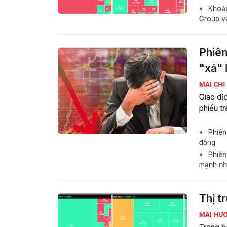
Khoản 
Group và
Phiên
"xả" 
MAI CHI
Giao dị
phiếu tr
Phiên 
đồng
Phiên 
mạnh nh
Thị t
MAI HƯ