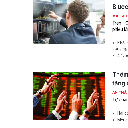
Bluec
MAI CHI
Trên HO
phiếu lớ
Khối 
dòng ng
4 “viê
Thêm 
tăng 
AN THÁ
Tự doan
Hai cổ
Một cổ