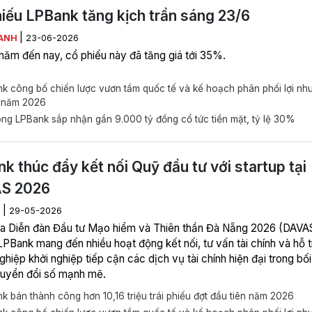
iếu LPBank tăng kịch trần sáng 23/6
|
ANH
23-06-2026
năm đến nay, cổ phiếu này đã tăng giá tới 35%.
 công bố chiến lược vươn tầm quốc tế và kế hoạch phân phối lợi nh
 năm 2026
g LPBank sắp nhận gần 9.000 tỷ đồng cổ tức tiền mặt, tỷ lệ 30%
k thúc đẩy kết nối Quỹ đầu tư với startup tại
S 2026
|
M
29-05-2026
a Diễn đàn Đầu tư Mạo hiểm và Thiên thần Đà Nẵng 2026 (DAVA
LPBank mang đến nhiều hoạt động kết nối, tư vấn tài chính và hỗ t
hiệp khởi nghiệp tiếp cận các dịch vụ tài chính hiện đại trong bối
uyển đổi số mạnh mẽ.
 bán thành công hơn 10,16 triệu trái phiếu đợt đầu tiên năm 2026