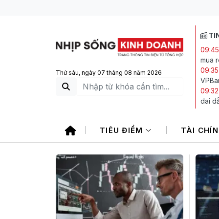
TI
09:45
mua r
09:35
Thứ sáu, ngày 07 tháng 08 năm 2026
VPBa
09:32
dai d
09:29
08:4
TIÊU ĐIỂM
TÀI CHÍ
08:39
eo bi