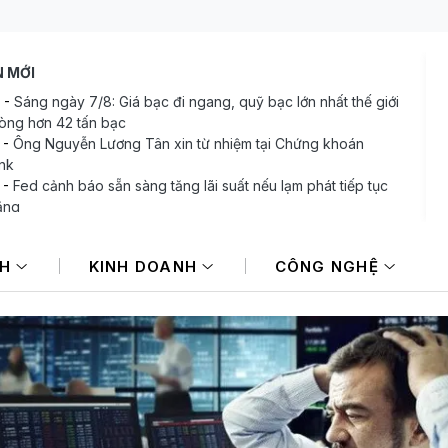
N MỚI
-
Sáng ngày 7/8: Giá bạc đi ngang, quỹ bạc lớn nhất thế giới
òng hơn 42 tấn bạc
-
Ông Nguyễn Lương Tân xin từ nhiệm tại Chứng khoán
nk
-
Fed cảnh báo sẵn sàng tăng lãi suất nếu lạm phát tiếp tục
ẳng
-
Giá vàng biến động khó lường, giảm 1 triệu đồng/lượng
4
-
Tài khoản chứng khoán mở mới giảm mạnh
NH
KINH DOANH
CÔNG NGHỆ
-
Giá dầu tăng vọt do Iran xem xét cấm tàu Mỹ và Israel qua
ển Hormuz