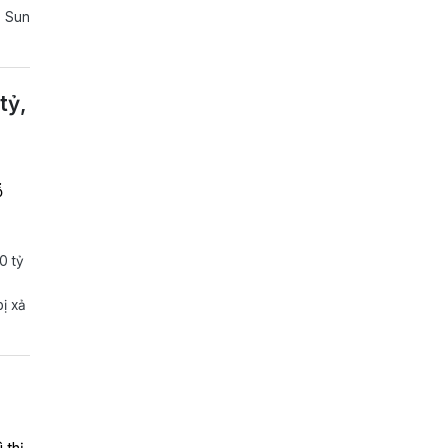
, Sun
tỷ,
ổ
0 tỷ
ị xả