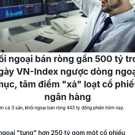
i ngoại bán ròng gần 500 tỷ t
gày VN-Index ngược dòng ngo
ục, tâm điểm "xả" loạt cổ phi
ngân hàng
rên cả 3 sàn, khối ngoại bán ròng 443 tỷ đồng phiên hôm nay.
ngoại "tung" hơn 250 tỷ gom một cổ phiếu