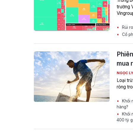
Trong b
trường 
Vingrou
Rủi ro
Cổ phi
Phiên
mua r
NGỌC L
Loại trừ
ròng tro
Khối n
hàng?
Khối n
400 tỷ 