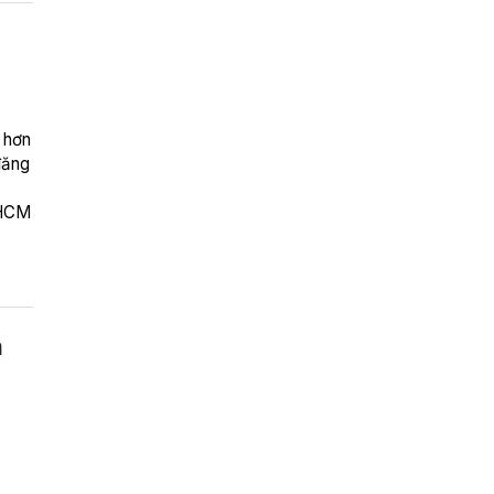
 hơn
đăng
.HCM
m