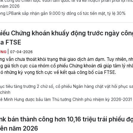
 công bố chiến lược vươn tầm quốc tế và kế hoạch phân phối lợi nh
 năm 2026
g LPBank sắp nhận gần 9.000 tỷ đồng cổ tức tiền mặt, tỷ lệ 30%
iếu Chứng khoán khuấy động trước ngày côn
ủa FTSE
|
ƠNG
07-04-2026
ờng vẫn chưa thoát khỏi trạng thái giao dịch ảm đạm. Tuy nhiên, n
g giá tích cực của nhóm cổ phiếu Chứng khoán đã giúp tâm lý nh
có những kỳ vọng tích cực về kết quả công bố của FTSE.
c tiêu tăng trưởng 2 chữ số, cổ phiếu Ngân hàng chật vật hồi phục s
 chỉnh
ê Minh Hưng được bầu làm Thủ tướng Chính phủ nhiệm kỳ 2026-2031
k bán thành công hơn 10,16 triệu trái phiếu đ
iên năm 2026