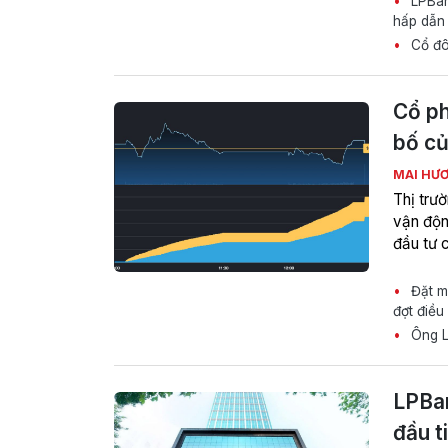
LPBank
hấp dẫn
Cổ đôn
Cổ ph
bố c
MAI HƯ
Thị trư
vận độn
đầu tư 
Đặt mụ
đợt điều
Ông L
LPBan
đầu t