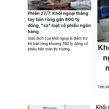
Phiên 27/7: Khối ngoại thẳng
tay bán ròng gần 800 tỷ
đồng, "xả" loạt cổ phiếu ngân
hàng
Giao dịch của khối ngoại là điểm trừ
khi bán ròng khoảng 780 tỷ đồng cổ
Khố
phiếu trên toàn thị trường.
n
m
Tính t
Khối 