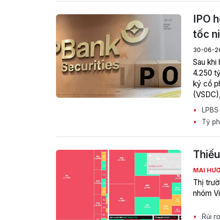
IPO h
tốc n
30-06-2
Sau khi
4.250 t
ký cổ p
(VSDC),
(HoSE),
LPBS s
Tỷ ph
Thiếu
MAI HƯ
Thị trư
nhóm Vi
Rủi ro