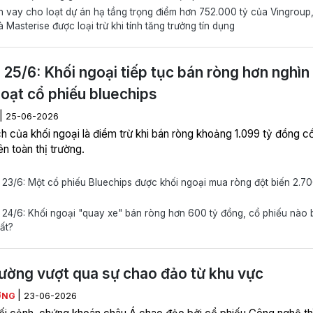
vay cho loạt dự án hạ tầng trọng điểm hơn 752.000 tỷ của Vingroup
 Masterise được loại trừ khi tính tăng trưởng tín dụng
 25/6: Khối ngoại tiếp tục bán ròng hơn nghìn 
loạt cổ phiếu bluechips
|
25-06-2026
ch của khối ngoại là điểm trừ khi bán ròng khoảng 1.099 tỷ đồng c
ên toàn thị trường.
23/6: Một cổ phiếu Bluechips được khối ngoại mua ròng đột biến 2.70
24/6: Khối ngoại "quay xe" bán ròng hơn 600 tỷ đồng, cổ phiếu nào b
ất?
rường vượt qua sự chao đảo từ khu vực
|
ƠNG
23-06-2026