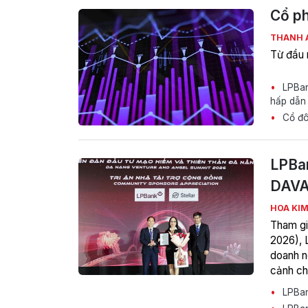
Cổ ph
THANH 
Từ đầu 
LPBank
hấp dẫn
Cổ đôn
LPBan
DAVA
HOA KI
Tham gi
2026), 
doanh ng
cảnh ch
LPBank