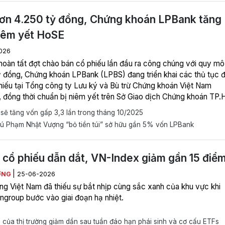
ơn 4.250 tỷ đồng, Chứng khoán LPBank tăng
iêm yết HoSE
026
 hoàn tất đợt chào bán cổ phiếu lần đầu ra công chúng với quy mô
ỷ đồng, Chứng khoán LPBank (LPBS) đang triển khai các thủ tục 
hiếu tại Tổng công ty Lưu ký và Bù trừ Chứng khoán Việt Nam
 đồng thời chuẩn bị niêm yết trên Sở Giao dịch Chứng khoán TP
 đánh dấu bước tiến mới trong lộ trình mở rộng hoạt động.
ẽ tăng vốn gấp 3,3 lần trong tháng 10/2025
ú Phạm Nhật Vượng “bỏ tiền túi” sở hữu gần 5% vốn LPBank
 cổ phiếu dẫn dắt, VN-Index giảm gần 15 điể
|
ƠNG
25-06-2026
ờng Việt Nam đã thiếu sự bắt nhịp cùng sắc xanh của khu vực khi
ngroup bước vào giai đoạn hạ nhiệt.
 của thị trường giảm dần sau tuần đáo hạn phái sinh và cơ cấu ETFs