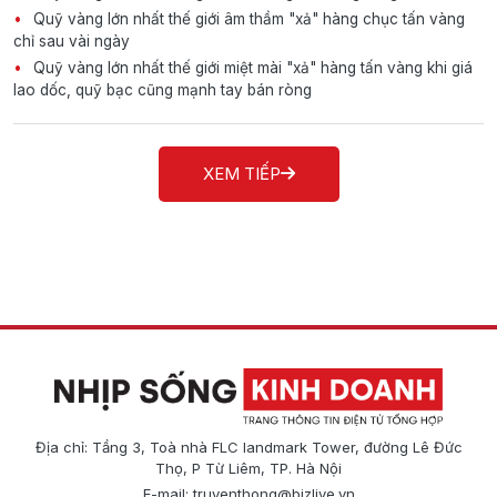
Quỹ vàng lớn nhất thế giới âm thầm "xả" hàng chục tấn vàng
chỉ sau vài ngày
Quỹ vàng lớn nhất thế giới miệt mài "xả" hàng tấn vàng khi giá
lao dốc, quỹ bạc cũng mạnh tay bán ròng
XEM TIẾP
Địa chỉ: Tầng 3, Toà nhà FLC landmark Tower, đường Lê Đức
Thọ, P Từ Liêm, TP. Hà Nội
E-mail:
truyenthong@bizlive.vn