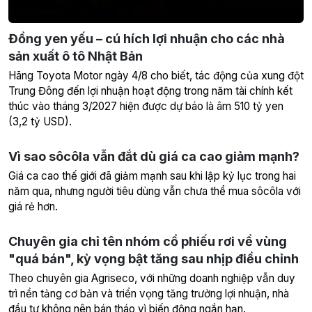
Đồng yen yếu – cú hích lợi nhuận cho các nhà
sản xuất ô tô Nhật Bản
Hãng Toyota Motor ngày 4/8 cho biết, tác động của xung đột
Trung Đông đến lợi nhuận hoạt động trong năm tài chính kết
thúc vào tháng 3/2027 hiện được dự báo là âm 510 tỷ yen
(3,2 tỷ USD).
Vì sao sôcôla vẫn đắt dù giá ca cao giảm mạnh?
Giá ca cao thế giới đã giảm mạnh sau khi lập kỷ lục trong hai
năm qua, nhưng người tiêu dùng vẫn chưa thể mua sôcôla với
giá rẻ hơn.
Chuyên gia chỉ tên nhóm cổ phiếu rơi về vùng
"quá bán", kỳ vọng bật tăng sau nhịp điều chỉnh
Theo chuyên gia Agriseco, với những doanh nghiệp vẫn duy
trì nền tảng cơ bản và triển vọng tăng trưởng lợi nhuận, nhà
đầu tư không nên bán tháo vì biến động ngắn hạn.