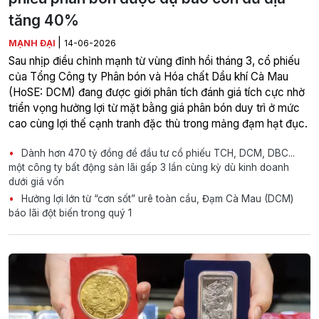
tăng 40%
|
MẠNH ĐẠI
14-06-2026
Sau nhịp điều chỉnh mạnh từ vùng đỉnh hồi tháng 3, cổ phiếu
của Tổng Công ty Phân bón và Hóa chất Dầu khí Cà Mau
(HoSE: DCM) đang được giới phân tích đánh giá tích cực nhờ
triển vọng hưởng lợi từ mặt bằng giá phân bón duy trì ở mức
cao cùng lợi thế cạnh tranh đặc thù trong mảng đạm hạt đục.
Dành hơn 470 tỷ đồng để đầu tư cổ phiếu TCH, DCM, DBC...
một công ty bất động sản lãi gấp 3 lần cùng kỳ dù kinh doanh
dưới giá vốn
Hưởng lợi lớn từ “cơn sốt” urê toàn cầu, Đạm Cà Mau (DCM)
báo lãi đột biến trong quý 1