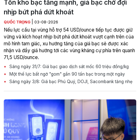
Tồn kho bạc tăng mạnh, giá bạc chờ đợi
nhịp bứt phá dứt khoát
|
QUỐC TRỌNG
03-08-2026
Nếu lực cầu tại vùng hỗ trợ 54 USD/ounce tiếp tục được giữ
vững và kích hoạt nhịp bứt phá dứt khoát vượt cạnh trên của
mô hình tam giác, xu hướng tăng của giá bạc sẽ được xác
nhận và đẩy giá hướng tới các vùng kháng cự phía trên quanh
71,5 USD/ounce.
Sáng ngày 31/7: Giá bạc giao dịch sát mốc 60 triệu đồng/kg
Một thế lực bất ngờ "gom" gần 90 tấn bạc trong một ngày
Sáng ngày 3/8: Giá bạc Phú Quý, DOJI, Sacombank tăng nhẹ