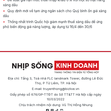
Đề xuất gia hạn mức thuế nhập khẩu 0% với một số mặt hàng
xăng dầu
Quy định mới về tạm ứng ngân sách cho Quỹ bình ổn giá xăng
dầu
Thống nhất trình Quốc hội giảm mạnh thuế xăng dầu để ứng
phó biến động giá năng lượng, áp dụng từ 16/4 đến 30/6
Địa chỉ: Tầng 3, Toà nhà FLC landmark Tower, đường Lê Đức
Thọ, P Từ Liêm, TP. Hà Nội
E-mail:
truyenthong@bizlive.vn
Giấy phép số 676/GP-TTĐT do Sở TT&TT Hà Nội cấp ngày
10/03/2022
Chịu trách nhiệm nội dung: Vũ Thị Hồng Nhung