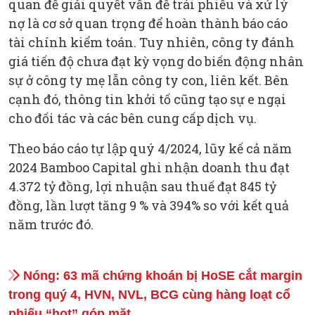
quan để giải quyết vấn đề trái phiếu và xử lý
nợ là cơ sở quan trọng để hoàn thành báo cáo
tài chính kiểm toán. Tuy nhiên, công ty đánh
giá tiến độ chưa đạt kỳ vọng do biến động nhân
sự ở công ty mẹ lẫn công ty con, liên kết. Bên
cạnh đó, thông tin khởi tố cũng tạo sự e ngại
cho đối tác và các bên cung cấp dịch vụ.
Theo báo cáo tự lập quý 4/2024, lũy kế cả năm
2024 Bamboo Capital ghi nhận doanh thu đạt
4.372 tỷ đồng, lợi nhuận sau thuế đạt 845 tỷ
đồng, lần lượt tăng 9 % và 394% so với kết quả
năm trước đó.
Nóng: 63 mã chứng khoán bị HoSE cắt margin
trong quý 4, HVN, NVL, BCG cùng hàng loạt cổ
phiếu “hot” góp mặt