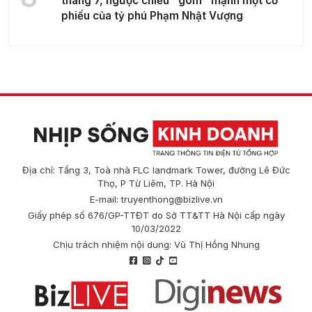
tháng 7, ngược chiều "gom" mạnh một cổ
phiếu của tỷ phú Phạm Nhật Vượng
Địa chỉ: Tầng 3, Toà nhà FLC landmark Tower, đường Lê Đức
Thọ, P Từ Liêm, TP. Hà Nội
E-mail:
truyenthong@bizlive.vn
Giấy phép số 676/GP-TTĐT do Sở TT&TT Hà Nội cấp ngày
10/03/2022
Chịu trách nhiệm nội dung: Vũ Thị Hồng Nhung