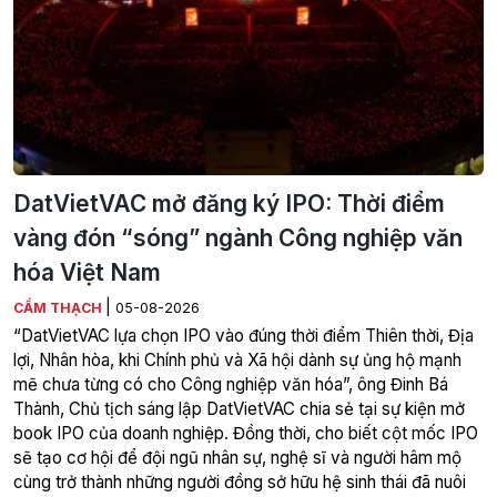
DatVietVAC mở đăng ký IPO: Thời điểm
vàng đón “sóng” ngành Công nghiệp văn
hóa Việt Nam
|
CẨM THẠCH
05-08-2026
“DatVietVAC lựa chọn IPO vào đúng thời điểm Thiên thời, Địa
lợi, Nhân hòa, khi Chính phủ và Xã hội dành sự ủng hộ mạnh
mẽ chưa từng có cho Công nghiệp văn hóa”, ông Đinh Bá
Thành, Chủ tịch sáng lập DatVietVAC chia sẻ tại sự kiện mở
book IPO của doanh nghiệp. Đồng thời, cho biết cột mốc IPO
sẽ tạo cơ hội để đội ngũ nhân sự, nghệ sĩ và người hâm mộ
cùng trở thành những người đồng sở hữu hệ sinh thái đã nuôi