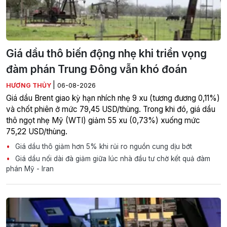
Giá dầu thô biến động nhẹ khi triển vọng
đàm phán Trung Đông vẫn khó đoán
|
HƯƠNG THỦY
06-08-2026
Giá dầu Brent giao kỳ hạn nhích nhẹ 9 xu (tương đương 0,11%)
và chốt phiên ở mức 79,45 USD/thùng. Trong khi đó, giá dầu
thô ngọt nhẹ Mỹ (WTI) giảm 55 xu (0,73%) xuống mức
75,22 USD/thùng.
Giá dầu thô giảm hơn 5% khi rủi ro nguồn cung dịu bớt
Giá dầu nối dài đà giảm giữa lúc nhà đầu tư chờ kết quả đàm
phán Mỹ - Iran