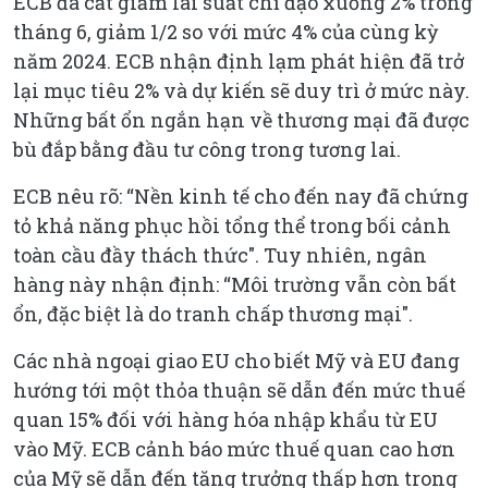
ECB đã cắt giảm lãi suất chỉ đạo xuống 2% trong
tháng 6, giảm 1/2 so với mức 4% của cùng kỳ
năm 2024. ECB nhận định lạm phát hiện đã trở
lại mục tiêu 2% và dự kiến sẽ duy trì ở mức này.
Những bất ổn ngắn hạn về thương mại đã được
bù đắp bằng đầu tư công trong tương lai.
ECB nêu rõ: “Nền kinh tế cho đến nay đã chứng
tỏ khả năng phục hồi tổng thể trong bối cảnh
toàn cầu đầy thách thức". Tuy nhiên, ngân
hàng này nhận định: “Môi trường vẫn còn bất
ổn, đặc biệt là do tranh chấp thương mại".
Các nhà ngoại giao EU cho biết Mỹ và EU đang
hướng tới một thỏa thuận sẽ dẫn đến mức thuế
quan 15% đối với hàng hóa nhập khẩu từ EU
vào Mỹ. ECB cảnh báo mức thuế quan cao hơn
của Mỹ sẽ dẫn đến tăng trưởng thấp hơn trong