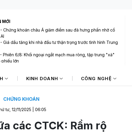
N MỚI
-
Chứng khoán châu Á giảm điểm sau đà hưng phấn nhờ cổ
 AI
-
Giá dầu tăng khi nhà đầu tư thận trọng trước tình hình Trung
-
Phiên 6/8: Khối ngoại ngắt mạch mua ròng, tập trung "xả"
ổ phiếu lớn
-
Làm sao để người mua tránh được rủi ro phát sinh trong
dịch bất động sản?
NH
KINH DOANH
CÔNG NGHỆ
-
VietinBank tiếp tục thoái vốn tại Cảng Sài Gòn sau nhiều lần
hành
-
BIDV sắp tăng vốn điều lệ lên gần 77.800 tỷ đồng
CHỨNG KHOÁN
hứ tư, 12/11/2025 | 06:05
ữa các CTCK: Rầm rộ