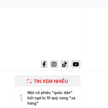
TIN XEM NHIỀU
Một cổ phiếu "quốc dân"
1
bất ngờ bị 19 quỹ cùng "xả
hàng"