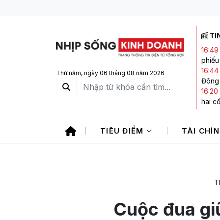
TI
16:49
phiếu
16:44
Thứ năm, ngày 06 tháng 08 năm 2026
Đông
16:20
hai c
15:57
giao 
TIÊU ĐIỂM
TÀI CHÍ
15:17
bất t
15:15
T
Cuộc đua gi