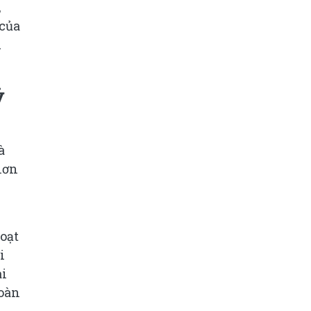
,
 của
u
ỷ
à
hơn
oạt
i
ài
toàn