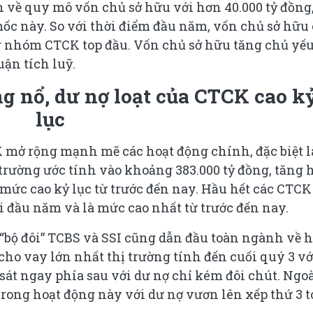
 về quy mô vốn chủ sở hữu với hơn 40.000 tỷ đồng
mốc này. So với thời điểm đầu năm, vốn chủ sở hữu
g nhóm CTCK top đầu. Vốn chủ sở hữu tăng chủ yế
uận tích luỹ.
g nổ, dư nợ loạt của CTCK cao k
lục
K mở rộng mạnh mẽ các hoạt động chính, đặc biệt l
 trường ước tính vào khoảng 383.000 tỷ đồng, tăng 
à mức cao kỷ lục từ trước đến nay. Hầu hết các CTCK
i đầu năm và là mức cao nhất từ trước đến nay.
“bộ đôi” TCBS và SSI cũng dẫn đầu toàn ngành về h
cho vay lớn nhất thị trường tính đến cuối quý 3 vớ
sát ngay phía sau với dư nợ chỉ kém đôi chút. Ngo
rong hoạt động này với dư nợ vươn lên xếp thứ 3 