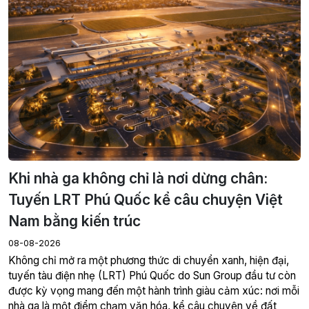
Khi nhà ga không chỉ là nơi dừng chân:
Tuyến LRT Phú Quốc kể câu chuyện Việt
Nam bằng kiến trúc
08-08-2026
Không chỉ mở ra một phương thức di chuyển xanh, hiện đại,
tuyến tàu điện nhẹ (LRT) Phú Quốc do Sun Group đầu tư còn
được kỳ vọng mang đến một hành trình giàu cảm xúc: nơi mỗi
nhà ga là một điểm chạm văn hóa, kể câu chuyện về đất