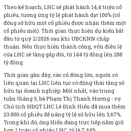
Theo kế hoạch, LHC sẽ phát hành 14,4 triệu cổ
phiếu, tương ứng tỷ lệ phát hành đạt 100% (cổ
đông sở hữu một cổ phiếu được nhận thêm một
cổ phiếu mới). Thời gian thực hiện dự kiến bắt
đầu từ quý 2/2026 sau khi UBCKNN chấp
thuận. Nếu thực hiện thành công, vốn điều lệ
của LHC sẽ tăng gấp đôi, từ 144 tỷ đồng lên 288
tỷ đồng.
Thời gian gần đây, các cổ đông lớn, người có
liên quan tại LHC liên tục có động thái tăng sở
hữu tại doanh nghiệp. Mới nhất, vào trung
tuần tháng 5, bà Phạm Thị Thanh Hương - vợ
Chủ tịch HĐQT LHC Lê Đình Hiển đã mua thêm
23.800 cổ phiếu để nâng tỷ lệ sở hữu lên 3,67%.
Trong khi đó, ông Hiển đang trực tiếp nắm giữ
hơn 1 triệu cổ phiếu LHC, tỷ lệ 7,44%.