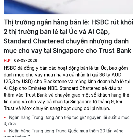
Thị trường ngân hàng bán lẻ: HSBC rút khỏi
2 thị trường bán lẻ tại Úc và Ai Cập,
Standard Chartered chuyển nhượng danh
mục cho vay tại Singapore cho Trust Bank
|
H.P
08-08-2026
HSBC đã đồng ý bán các hoạt động bán lẻ tại Úc, bao gồm
danh mục cho vay mua nhà và cá nhân trị giá 36 tỷ AUD
(25,3 tỷ USD) cho Blackstone và mảng kinh doanh bán lẻ tại
Ai Cập cho Emirates NBD. Standard Chartered sẽ đầu tư
thêm vào Trust Bank và chuyển giao một số khách hàng thẻ
tín dụng và cho vay cá nhân tại Singapore từ tháng 9, khi
Trust và Mox chuyển sang hoạt động có lợi nhuận.
Ngân hàng Trung ương Anh tiếp tục giữ nguyên lãi suất ở mức
3,75%
Ngân hàng Trung ương Trung Quốc mua thêm 20 tấn vàng
trong tháng 7