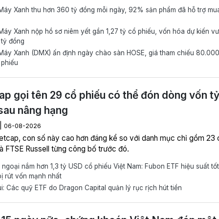
Máy Xanh thu hơn 360 tỷ đồng mỗi ngày, 92% sản phẩm đã hỗ trợ mua
áy Xanh nộp hồ sơ niêm yết gần 1,27 tỷ cổ phiếu, vốn hóa dự kiến vư
 tỷ đồng
Máy Xanh (DMX) ấn định ngày chào sàn HOSE, giá tham chiếu 80.00
 phiếu
ap gọi tên 29 cổ phiếu có thể đón dòng vốn t
sau nâng hạng
|
06-08-2026
etcap, con số này cao hơn đáng kể so với danh mục chỉ gồm 23 
à FTSE Russell từng công bố trước đó.
ngoại nắm hơn 1,3 tỷ USD cổ phiếu Việt Nam: Fubon ETF hiệu suất tốt
 bị rút vốn mạnh nhất
i: Các quỹ ETF do Dragon Capital quản lý rục rịch hút tiền