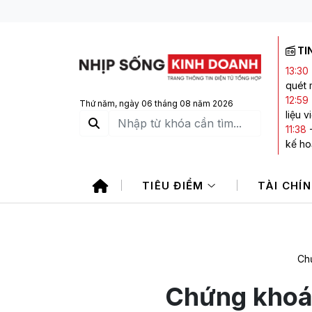
TI
13:30
quét 
12:59
Thứ năm, ngày 06 tháng 08 năm 2026
liệu 
11:38
kế ho
11:29
không
TIÊU ĐIỂM
TÀI CHÍ
11:11
-
11:11
-
101.0
Chủ
Chứng khoán