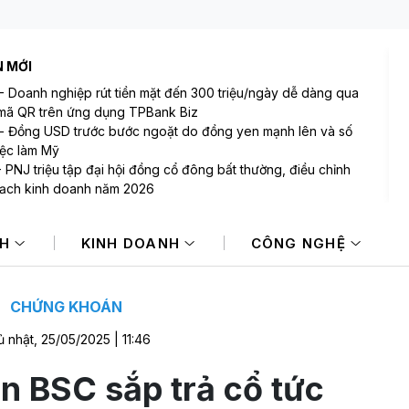
N MỚI
-
Doanh nghiệp rút tiền mặt đến 300 triệu/ngày dễ dàng qua
mã QR trên ứng dụng TPBank Biz
-
Đồng USD trước bước ngoặt do đồng yen mạnh lên và số
việc làm Mỹ
-
PNJ triệu tập đại hội đồng cổ đông bất thường, điều chỉnh
ạch kinh doanh năm 2026
-
Thống đốc Fed khuyến nghị tăng lãi suất nếu lạm phát
 sớm hạ nhiệt
NH
KINH DOANH
CÔNG NGHỆ
Sản lượng vàng Trung Quốc giảm trong nửa đầu năm 2026
Cổ phiếu DMX chính thức niêm yết HOSE, vốn hóa đạt hơn
00 tỷ đồng
CHỨNG KHOÁN
 nhật, 25/05/2025 | 11:46
 BSC sắp trả cổ tức