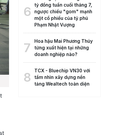
tỷ đồng tuần cuối tháng 7,
6
ngược chiều "gom" mạnh
một cổ phiếu của tỷ phú
Phạm Nhật Vượng
Hoa hậu Mai Phương Thúy
7
từng xuất hiện tại những
doanh nghiệp nào?
TCX - Bluechip VN30 với
8
tầm nhìn xây dựng nền
tảng Wealtech toàn diện
t
ạt