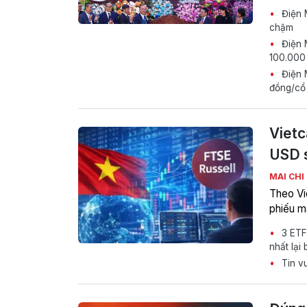
Điện 
chậm
Điện M
100.000
Điện 
đồng/cổ
Vietc
USD 
MAI CHI
Theo Vi
phiếu m
3 ETF 
nhất lại
Tin vu