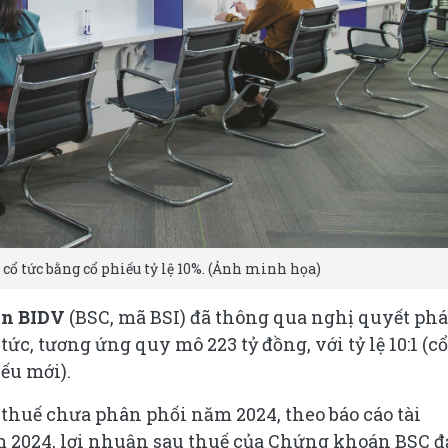
cổ tức bằng cổ phiếu tỷ lệ 10%. (Ảnh minh họa)
n BIDV
(BSC, mã BSI) đã thông qua nghị quyết phá
tức, tương ứng quy mô 223 tỷ đồng, với tỷ lệ 10:1 (cổ
ếu mới).
thuế chưa phân phối năm 2024, theo báo cáo tài
m 2024, lợi nhuận sau thuế của Chứng khoán BSC đ