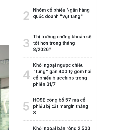
Nhóm cổ phiếu Ngân hàng
2
quốc doanh "vụt tăng"
Thị trường chứng khoán sẽ
3
tốt hơn trong tháng
8/2026?
Khối ngoại ngược chiều
4
"tung" gần 400 tỷ gom hai
cổ phiếu bluechips trong
phiên 31/7
HOSE công bố 57 mã cổ
5
phiếu bị cắt margin tháng
8
Khối ngoại bán ròng 2.500