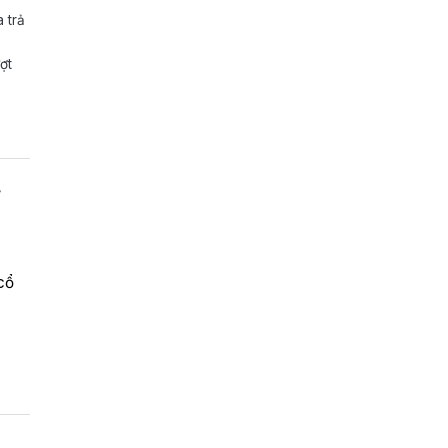
 trả
ợt
0
ỷ
cổ