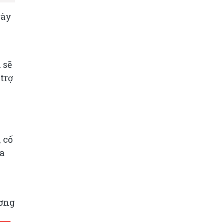
gày
 sẽ
trợ
 cổ
a
ơng