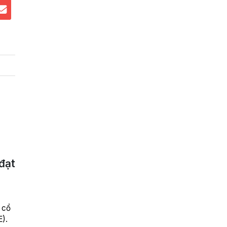
đạt
 cổ
E).