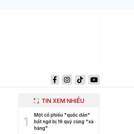
TIN XEM NHIỀU
Một cổ phiếu "quốc dân"
1
bất ngờ bị 19 quỹ cùng "xả
hàng"