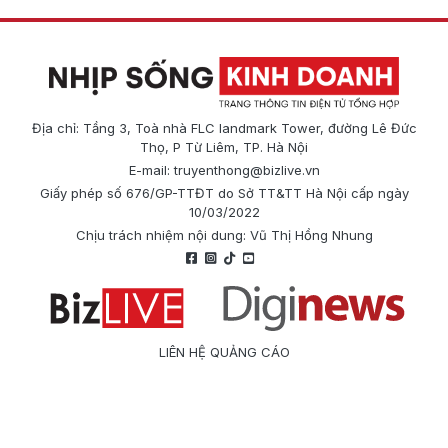
Địa chỉ: Tầng 3, Toà nhà FLC landmark Tower, đường Lê Đức
Thọ, P Từ Liêm, TP. Hà Nội
E-mail:
truyenthong@bizlive.vn
Giấy phép số 676/GP-TTĐT do Sở TT&TT Hà Nội cấp ngày
10/03/2022
Chịu trách nhiệm nội dung: Vũ Thị Hồng Nhung
LIÊN HỆ QUẢNG CÁO
Công ty Cổ phần Truyền thông Quốc tế Diginews
Điện thoại: 0866 500 388
E-mail:
truyenthong@bizlive.vn
Hotline: 0975 684 963