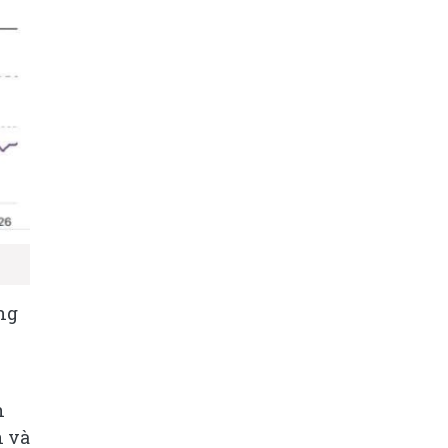
ng
n
n và