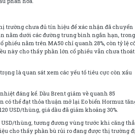
đầu phân hóa.
hị trường chưa đủ tín hiệu để xác nhận đã chuyển
vẫn nằm dưới các đường trung bình ngắn hạn, tron
 cổ phiếu nằm trên MA50 chỉ quanh 28%, còn tỷ lệ c
ều này cho thấy phần lớn cổ phiếu vẫn chưa thoát
trọng là quan sát xem các yếu tố tiêu cực còn xấu
 nhiệt đáng kể. Dầu Brent giảm về quanh 85
n có thể đạt thỏa thuận mở lại Eo biển Hormuz tăn
 120 USD/thùng, giá dầu đã giảm khoảng 30%.
75 USD/thùng, tương đương vùng trước khi căng th
 hiệu cho thấy phần bù rủi ro đang được thị trường 