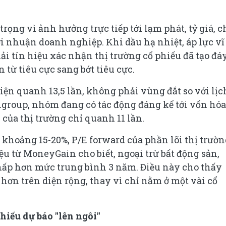
trọng vì ảnh hưởng trực tiếp tới lạm phát, tỷ giá, c
lợi nhuận doanh nghiệp. Khi dầu hạ nhiệt, áp lực v
i tín hiệu xác nhận thị trường cổ phiếu đã tạo đáy
từ tiêu cực sang bớt tiêu cực.
iện quanh 13,5 lần, không phải vùng đắt so với lịc
group, nhóm đang có tác động đáng kể tới vốn hóa
 của thị trường chỉ quanh 11 lần.
khoảng 15-20%, P/E forward của phần lõi thị trườn
iệu từ MoneyGain cho biết, ngoại trừ bất động sản,
hấp hơn mức trung bình 3 năm. Điều này cho thấy
hơn trên diện rộng, thay vì chỉ nằm ở một vài cổ
phiếu dự báo "lên ngôi"