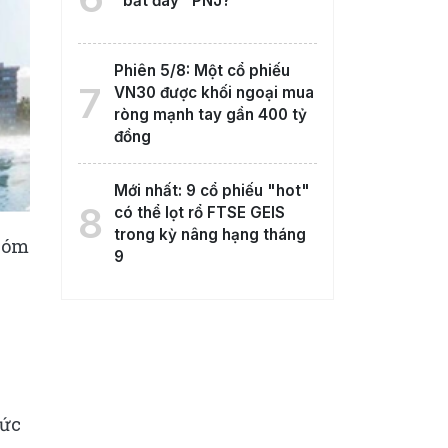
"bắt đáy" PNJ?
Phiên 5/8: Một cổ phiếu
7
VN30 được khối ngoại mua
ròng mạnh tay gần 400 tỷ
đồng
Mới nhất: 9 cổ phiếu "hot"
8
có thể lọt rổ FTSE GEIS
trong kỳ nâng hạng tháng
Nhóm
9
sức