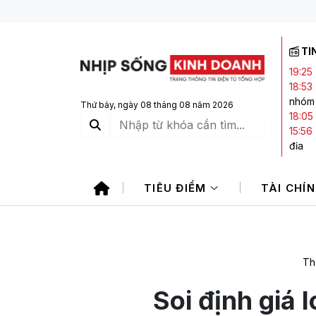
TI
19:25
18:53
nhóm 
Thứ bảy, ngày 08 tháng 08 năm 2026
18:05
15:56
địa
15:53
Bảo V
TIÊU ĐIỂM
TÀI CHÍ
14:23
sách
Th
Soi định giá