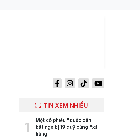
TIN XEM NHIỀU
Một cổ phiếu "quốc dân"
1
bất ngờ bị 19 quỹ cùng "xả
hàng"