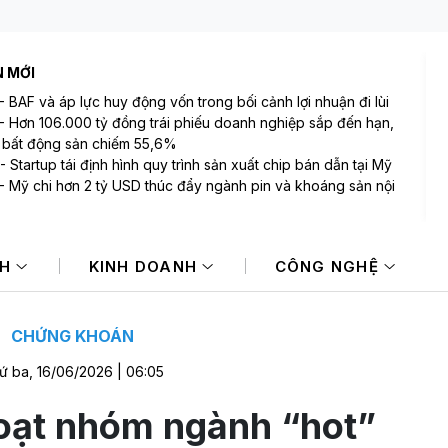
N MỚI
-
BAF và áp lực huy động vốn trong bối cảnh lợi nhuận đi lùi
-
Hơn 106.000 tỷ đồng trái phiếu doanh nghiệp sắp đến hạn,
bất động sản chiếm 55,6%
-
Startup tái định hình quy trình sản xuất chip bán dẫn tại Mỹ
-
Mỹ chi hơn 2 tỷ USD thúc đẩy ngành pin và khoáng sản nội
-
Sở hữu “cỗ máy in tiền” 290.000 tỷ đồng, vì sao Tập đoàn
iệt (BVH) vẫn gánh chi phí repo và lãi vay tăng vọt?
NH
KINH DOANH
CÔNG NGHỆ
-
Định giá DatVietVAC, sẽ là sai lầm nếu chỉ nhìn giá trị sổ
CHỨNG KHOÁN
ứ ba, 16/06/2026 | 06:05
 loạt nhóm ngành “hot”