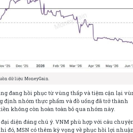
uồn dữ liệu: MoneyGain.
ng đang hồi phục từ vùng thấp và tiệm cận lại vù
ng định nhóm thực phẩm và đồ uống đã trở thành
tiền không còn hoàn toàn bỏ qua nhóm này.
đại diện đáng chú ý. VNM phù hợp với câu chuyệ
 khi đó, MSN có thêm kỳ vọng về phục hồi lợi nhuậ