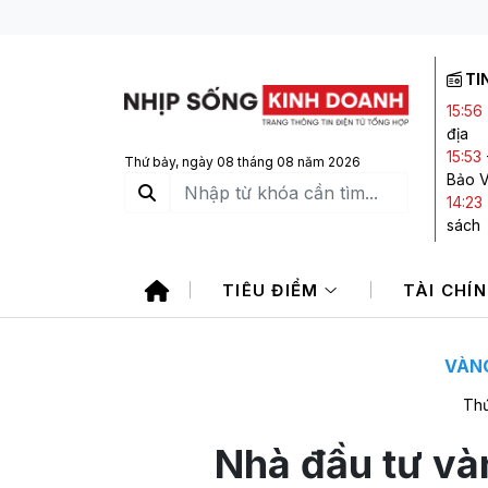
TI
15:56
địa
15:53
Thứ bảy, ngày 08 tháng 08 năm 2026
Bảo V
14:23
sách
13:51
lẻ tạ
TIÊU ĐIỂM
TÀI CHÍ
cho v
13:03
13:01
34%, 
VÀNG
Thứ
Nhà đầu tư và