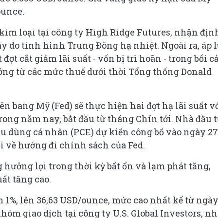
ounce.
kim loại tại công ty High Ridge Futures, nhận định
y do tình hình Trung Đông hạ nhiệt. Ngoài ra, áp 
đợt cắt giảm lãi suất - vốn bị trì hoãn - trong bối 
ởng từ các mức thuế dưới thời Tổng thống Donald
ên bang Mỹ (Fed) sẽ thực hiện hai đợt hạ lãi suất v
ong năm nay, bắt đầu từ tháng Chín tới. Nhà đầu 
iêu dùng cá nhân (PCE) dự kiến công bố vào ngày 27
i về hướng đi chính sách của Fed.
g hưởng lợi trong thời kỳ bất ổn và lạm phát tăng,
ất tăng cao.
n 1%, lên 36,63 USD/ounce, mức cao nhất kể từ ngà
hóm giao dịch tại công ty U.S. Global Investors, n