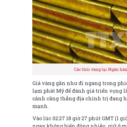
Các thỏi vàng tại Ngân h
Giá vàng gần như đi ngang trong phiên
lạm phát Mỹ để đánh giá triển vọng lã
cảnh căng thẳng địa chính trị đang h
mạnh.
Vào lúc 02:27 18 giờ 27 phút GMT (1 g
ngay không biến động nhiều, giữ ở m