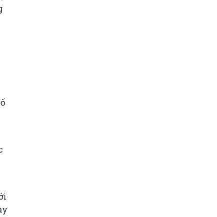
g
c
số
c
ới
ay