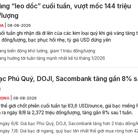
àng “leo dốc” cuối tuần, vượt mốc 144 triệu
/lượng
|
ÒA
08-08-2026
ối tuần ghi nhận đà đi lên của các kim loại quý khi giá vàng tăng t
ệu đồng/lượng, bạc phục hồi nhẹ, tỷ giá USD đứng yên
ng biến động khó lường, giảm 1 triệu đồng/lượng
ng hướng tới tuần tăng mạnh nhất kể từ tháng 1/2026
ạc Phú Quý, DOJI, Sacombank tăng gần 8% s
n
|
RỌNG
08-08-2026
 thế giới chốt phiên cuối tuần tại 63,6 USD/ounce, giá bạc miếng 
 ra ngày 8/8 là 2,372 triệu đồng/lượng, tăng gần 8% sau 1 tuần.
ngày 6/8: Giá bạc Phú Quý, DOJI, Sacombank tăng hơn 2 triệu đồng/
gày 7/8: Giá bạc đi ngang, quỹ bạc lớn nhất thế giới mua ròng hơn 4