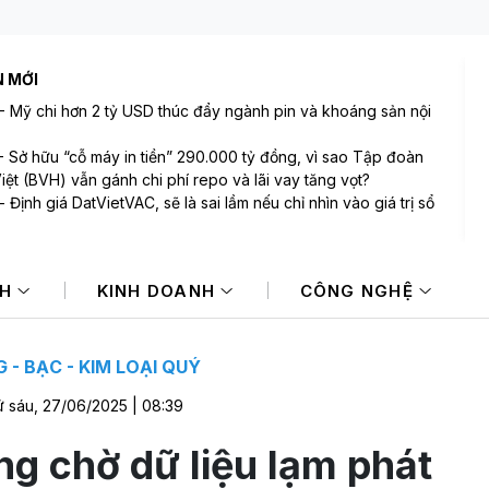
N MỚI
-
Mỹ chi hơn 2 tỷ USD thúc đẩy ngành pin và khoáng sản nội
-
Sở hữu “cỗ máy in tiền” 290.000 tỷ đồng, vì sao Tập đoàn
iệt (BVH) vẫn gánh chi phí repo và lãi vay tăng vọt?
-
Định giá DatVietVAC, sẽ là sai lầm nếu chỉ nhìn vào giá trị sổ
-
Thị trường ngân hàng bán lẻ: HSBC rút khỏi 2 thị trường bán
i Úc và Ai Cập, Standard Chartered chuyển nhượng danh mục
NH
KINH DOANH
CÔNG NGHỆ
ay tại Singapore cho Trust Bank
-
Goldman Sachs nhận định về triển vọng giá vàng
-
Lợi nhuận “Vua sữa đậu nành” Việt Nam tăng trưởng hơn
công ty mẹ sắp chi gần 368 tỷ đồng trả cổ tức trong tháng 8
 - BẠC - KIM LOẠI QUÝ
 sáu, 27/06/2025 | 08:39
ng chờ dữ liệu lạm phát