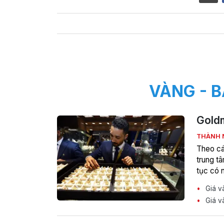
VÀNG - B
Goldm
THÀNH
Theo cá
trung t
tục có n
Giá và
Giá và