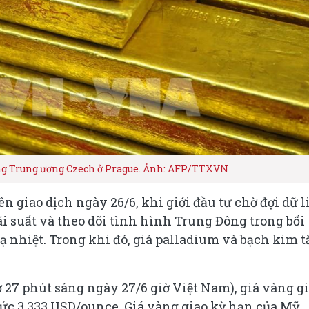
àng Trung ương Czech ở Prague. Ảnh: AFP/TTXVN
 giao dịch ngày 26/6, khi giới đầu tư chờ đợi dữ l
i suất và theo dõi tình hình Trung Đông trong bối
ạ nhiệt. Trong khi đó, giá palladium và bạch kim 
iờ 27 phút sáng ngày 27/6 giờ Việt Nam), giá vàng g
ức 3.333 USD/ounce. Giá vàng giao kỳ hạn của Mỹ