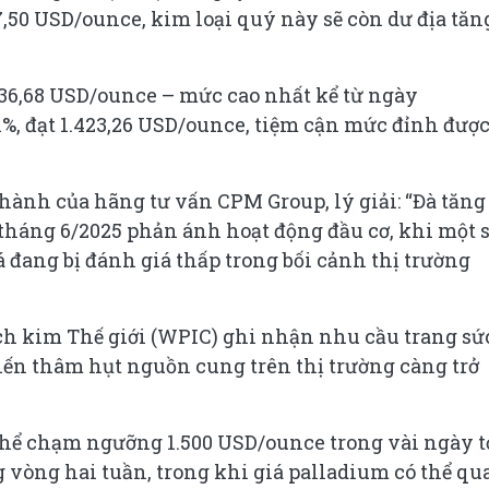
,50 USD/ounce, kim loại quý này sẽ còn dư địa tăn
.136,68 USD/ounce – mức cao nhất kể từ ngày
1%, đạt 1.423,26 USD/ounce, tiệm cận mức đỉnh đượ
 hành của hãng tư vấn CPM Group, lý giải: “Đà tăng
tháng 6/2025 phản ánh hoạt động đầu cơ, khi một 
á đang bị đánh giá thấp trong bối cảnh thị trường
ch kim Thế giới (WPIC) ghi nhận nhu cầu trang sứ
iến thâm hụt nguồn cung trên thị trường càng trở
thể chạm ngưỡng 1.500 USD/ounce trong vài ngày t
 vòng hai tuần, trong khi giá palladium có thể qu