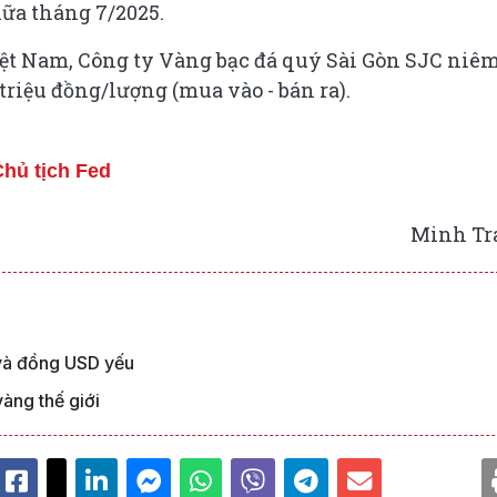
ữa tháng 7/2025.
Việt Nam, Công ty Vàng bạc đá quý Sài Gòn SJC niê
 triệu đồng/lượng (mua vào - bán ra).
Chủ tịch Fed
Minh Tr
ỹ và đồng USD yếu
àng thế giới