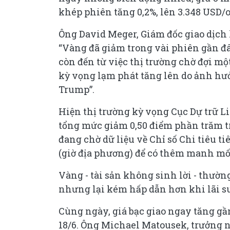
khép phiên tăng 0,2%, lên 3.348 USD/
Ông David Meger, Giám đốc giao dịch 
“Vàng đã giảm trong vài phiên gần đâ
còn đến từ việc thị trường chờ đợi một 
kỳ vọng lạm phát tăng lên do ảnh hư
Trump”.
Hiện thị trường kỳ vọng Cục Dự trữ Li
tổng mức giảm 0,50 điểm phần trăm tr
đang chờ dữ liệu về Chỉ số Chi tiêu t
(giờ địa phương) để có thêm manh mố
Vàng - tài sản không sinh lời - thườn
nhưng lại kém hấp dẫn hơn khi lãi su
Cùng ngày, giá bạc giao ngay tăng gầ
18/6. Ông Michael Matousek, trưởng n