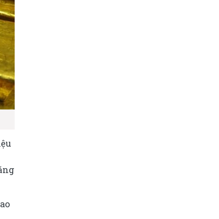
iệu
tăng
iao