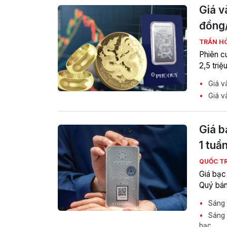
Giá v
đồng
TRẦN H
Phiên cu
2,5 tri
Giá và
Giá và
Giá b
1 tuầ
QUỐC T
Giá bạc
Quý bán
Sáng 
Sáng n
bạc