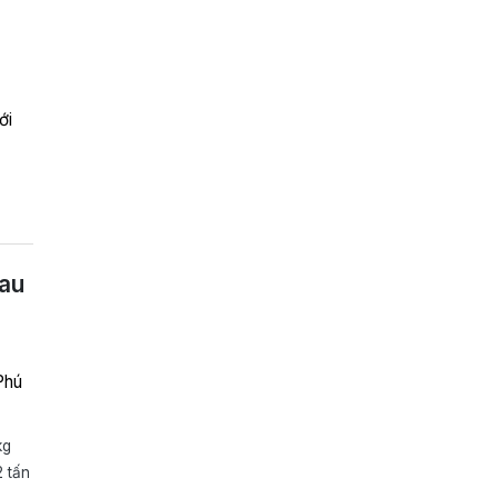
ới
au
Phú
kg
2 tấn