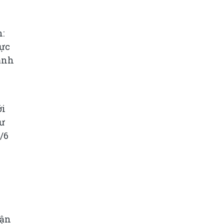
:
lực
cảnh
ới
tư
/6
y
hận