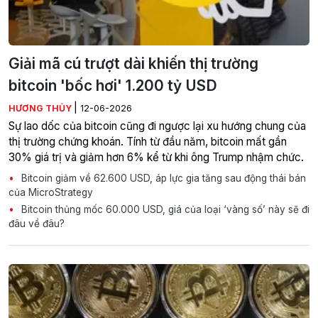
Giải mã cú trượt dài khiến thị trường
bitcoin 'bốc hơi' 1.200 tỷ USD
|
HƯƠNG THỦY
12-06-2026
Sự lao dốc của bitcoin cũng đi ngược lại xu hướng chung của
thị trường chứng khoán. Tính từ đầu năm, bitcoin mất gần
30% giá trị và giảm hơn 6% kể từ khi ông Trump nhậm chức.
Bitcoin giảm về 62.600 USD, áp lực gia tăng sau động thái bán
của MicroStrategy
Bitcoin thủng mốc 60.000 USD, giá của loại ‘vàng số’ này sẽ đi
đâu về đâu?