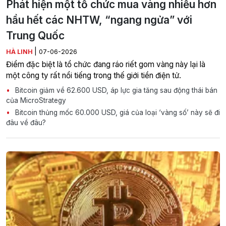
Phát hiện một tổ chức mua vàng nhiều hơn
hầu hết các NHTW, “ngang ngửa” với
Trung Quốc
|
HÀ LINH
07-06-2026
Điểm đặc biệt là tổ chức đang ráo riết gom vàng này lại là
một công ty rất nổi tiếng trong thế giới tiền điện tử.
Bitcoin giảm về 62.600 USD, áp lực gia tăng sau động thái bán
của MicroStrategy
Bitcoin thủng mốc 60.000 USD, giá của loại ‘vàng số’ này sẽ đi
đâu về đâu?