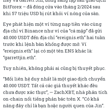
này và Garrett Jin, đồng sáng lập sàn giao dịch
BitForex – đã đóng cửa vào tháng 2/2024 sau
khi 57 triệu USD bị rút khỏi ví nóng của sàn.
Eye phát hiện một ví từng nạp tiền vào cùng
địa chỉ ví Binance như ví của “cá mập” đã gửi
40.000 USDT đến địa chỉ “ereignis.eth” hai tuần
trước khi lệnh bán khống được mở. Ví
“ereignis.eth” lại có một tên ENS khác là:
“garrettjin.eth”.
Tuy nhiên, không phải ai cũng bị thuyết phục.
“Mối liên hệ duy nhất là một giao dịch chuyển
40.000 USDT. Tất cả các giả thuyết khác đều
chưa được xác thực”, — ZachXBT, nhà phân tích
on-chain nổi tiếng phản bác trên X. “Có khả
năng đây chỉ là bạn hoặc người quen của Jin”.