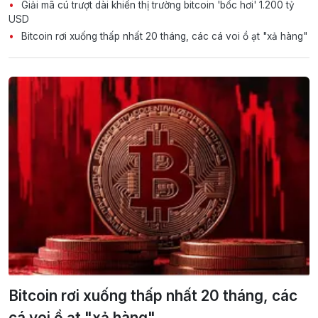
Giải mã cú trượt dài khiến thị trường bitcoin 'bốc hơi' 1.200 tỷ
USD
Bitcoin rơi xuống thấp nhất 20 tháng, các cá voi ồ ạt "xả hàng"
Bitcoin rơi xuống thấp nhất 20 tháng, các
cá voi ồ ạt "xả hàng"