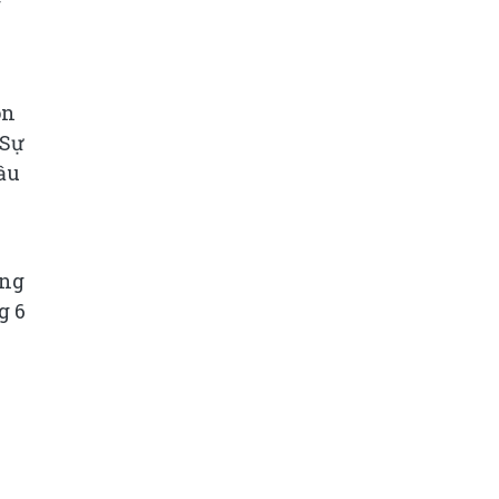
g
òn
 Sự
ầu
ăng
g 6