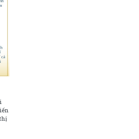
i
hiến
thị