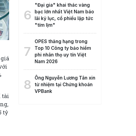
"Đại gia" khai thác vàng
6
bạc lớn nhất Việt Nam báo
lãi kỷ lục, cổ phiếu lập tức
"tím lịm"
OPES thăng hạng trong
7
Top 10 Công ty bảo hiểm
phi nhân thọ uy tín Việt
 giá
Nam 2026
với
%
Ông Nguyễn Lương Tân xin
8
từ nhiệm tại Chứng khoán
VPBank
 tài
ồng,
 tỷ