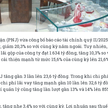
n (PNJ) vừa công bố báo cáo tài chính quý II/2025
, giảm 20,3% so với cùng kỳ năm ngoái. Tuy nhiên,
lãi gộp của công ty đạt 1.634 tỷ đồng, tăng 10,3% so 
g cải thiện mạnh từ mức 15,6% của cùng kỳ lên 21,6
 tăng gần 3 lần lên 23,6 tỷ đồng. Trong khi chi phí
 chi phí lãi vay tăng mạnh gần 10 lần lên 32,6 tỷ đ
í quản lý cũng tăng lần lượt gần 13% và 14% lên 855
g, tăng nhẹ 3,4% so với cùng kỳ. Lợi nhuận sau thuế