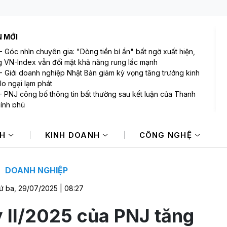
N MỚI
-
Góc nhìn chuyên gia: "Dòng tiền bí ẩn" bất ngờ xuất hiện,
 VN-Index vẫn đối mặt khả năng rung lắc mạnh
-
Giới doanh nghiệp Nhật Bản giảm kỳ vọng tăng trưởng kinh
 lo ngại lạm phát
-
PNJ công bố thông tin bất thường sau kết luận của Thanh
hính phủ
-
Bảo Tín Mạnh Hải: Có 7 giao dịch nhận đặt cọc vàng miếng
 bị rách vỏ bao bì, phải chuyển đến SJC để đóng lại
NH
KINH DOANH
CÔNG NGHỆ
-
Mi Hồng - tiệm vàng lâu đời bậc nhất TP.HCM lên tiếng sau
uận của Thanh tra Chính phủ
-
Các khoản hoàn thuế tác động tích cực đến kết quả kinh
 của doanh nghiệp Mỹ
DOANH NGHIỆP
ứ ba, 29/07/2025 | 08:27
 II/2025 của PNJ tăng