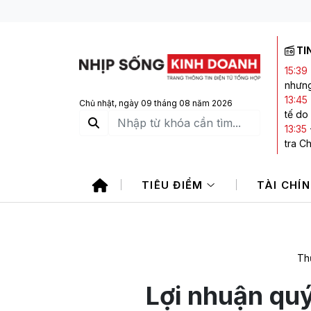
TI
15:39
nhưng
13:45
Chủ nhật, ngày 09 tháng 08 năm 2026
tế do
13:35
tra C
13:27
là do
TIÊU ĐIỂM
TÀI CHÍ
13:25
kết l
12:38
doanh
Th
Lợi nhuận quý