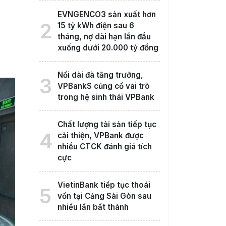
EVNGENCO3 sản xuất hơn
2
15 tỷ kWh điện sau 6
tháng, nợ dài hạn lần đầu
xuống dưới 20.000 tỷ đồng
Nối dài đà tăng trưởng,
3
VPBankS củng cố vai trò
trong hệ sinh thái VPBank
Chất lượng tài sản tiếp tục
4
cải thiện, VPBank được
nhiều CTCK đánh giá tích
cực
VietinBank tiếp tục thoái
5
vốn tại Cảng Sài Gòn sau
nhiều lần bất thành