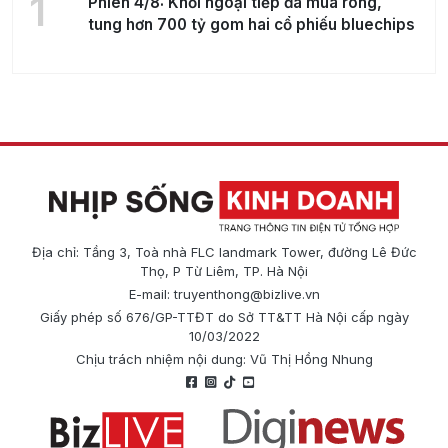
1
Phiên 4/8: Khối ngoại tiếp đà mua ròng,
tung hơn 700 tỷ gom hai cổ phiếu bluechips
Địa chỉ: Tầng 3, Toà nhà FLC landmark Tower, đường Lê Đức
Thọ, P Từ Liêm, TP. Hà Nội
E-mail:
truyenthong@bizlive.vn
Giấy phép số 676/GP-TTĐT do Sở TT&TT Hà Nội cấp ngày
10/03/2022
Chịu trách nhiệm nội dung: Vũ Thị Hồng Nhung