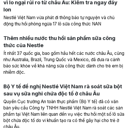
vì lo ngại rủi ro từ châu Âu: Kiểm tra ngay đáy
lon
Nestlé Việt Nam vừa phát đi thông báo tự nguyện và chủ
động thu hồi phòng ngừa 17 lô sữa công thức NAN
Thêm nhiều nước thu hồi sản phẩm sữa công
thức của Nestle
Ít nhất 37 quốc gia, bao gồm hầu hết các nước châu Âu, cũng
như Australia, Brazil, Trung Quốc và Mexico, đã đưa ra cảnh
báo sức khỏe về khả năng sữa công thức dành cho trẻ em bị
nhiễm độc.
Bộ Y tế đề nghị Nestlé Việt Nam rà soát sữa bột
sau vụ sữa nghi chứa độc tố ở châu Âu
Quyền Cục trưởng An toàn thực phẩm (Bộ Y tế) đã có văn
bản yêu cầu Công ty TNHH Nestlé Việt Nam rà soát các sản
phẩm tại Việt Nam liên quan đến vụ việc thu hồi một số lô sữa
bột chứa độc tố do vi khuẩn tạo ra có thể gây hại cho trẻ ở
châu Âu.