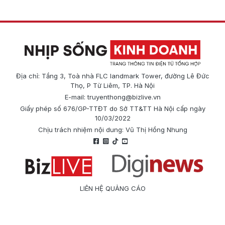
Địa chỉ: Tầng 3, Toà nhà FLC landmark Tower, đường Lê Đức
Thọ, P Từ Liêm, TP. Hà Nội
E-mail:
truyenthong@bizlive.vn
Giấy phép số 676/GP-TTĐT do Sở TT&TT Hà Nội cấp ngày
10/03/2022
Chịu trách nhiệm nội dung: Vũ Thị Hồng Nhung
LIÊN HỆ QUẢNG CÁO
Công ty Cổ phần Truyền thông Quốc tế Diginews
Điện thoại: 0866 500 388
E-mail:
truyenthong@bizlive.vn