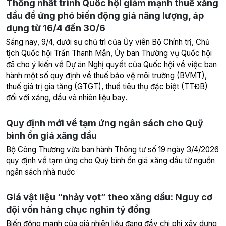
Thống nhất trình Quốc hội giảm mạnh thuế xăng
dầu để ứng phó biến động giá năng lượng, áp
dụng từ 16/4 đến 30/6
Sáng nay, 9/4, dưới sự chủ trì của Ủy viên Bộ Chính trị, Chủ
tịch Quốc hội Trần Thanh Mẫn, Ủy ban Thường vụ Quốc hội
đã cho ý kiến về Dự án Nghị quyết của Quốc hội về việc ban
hành một số quy định về thuế bảo vệ môi trường (BVMT),
thuế giá trị gia tăng (GTGT), thuế tiêu thụ đặc biệt (TTĐB)
đối với xăng, dầu và nhiên liệu bay.
Quy định mới về tạm ứng ngân sách cho Quỹ
bình ổn giá xăng dầu
Bộ Công Thương vừa ban hành Thông tư số 19 ngày 3/4/2026
quy định về tạm ứng cho Quỹ bình ổn giá xăng dầu từ nguồn
ngân sách nhà nước
Giá vật liệu “nhảy vọt” theo xăng dầu: Nguy cơ
đội vốn hàng chục nghìn tỷ đồng
Biến động mạnh của giá nhiên liệu đang đẩy chi phí xây dựng