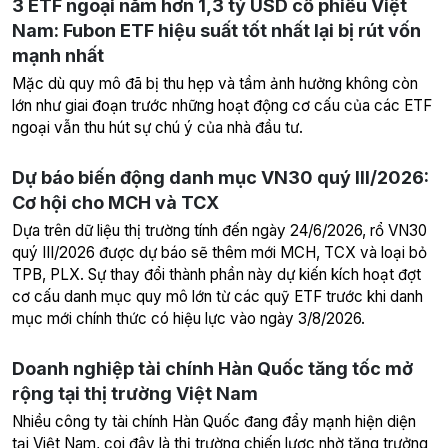
3 ETF ngoại nắm hơn 1,3 tỷ USD cổ phiếu Việt
Nam: Fubon ETF hiệu suất tốt nhất lại bị rút vốn
mạnh nhất
Mặc dù quy mô đã bị thu hẹp và tầm ảnh hưởng không còn
lớn như giai đoạn trước những hoạt động cơ cấu của các ETF
ngoại vẫn thu hút sự chú ý của nhà đầu tư.
Dự báo biến động danh mục VN30 quý III/2026:
Cơ hội cho MCH và TCX
Dựa trên dữ liệu thị trường tính đến ngày 24/6/2026, rổ VN30
quý III/2026 được dự báo sẽ thêm mới MCH, TCX và loại bỏ
TPB, PLX. Sự thay đổi thành phần này dự kiến kích hoạt đợt
cơ cấu danh mục quy mô lớn từ các quỹ ETF trước khi danh
mục mới chính thức có hiệu lực vào ngày 3/8/2026.
Doanh nghiệp tài chính Hàn Quốc tăng tốc mở
rộng tại thị trường Việt Nam
Nhiều công ty tài chính Hàn Quốc đang đẩy mạnh hiện diện
tại Việt Nam, coi đây là thị trường chiến lược nhờ tăng trưởng